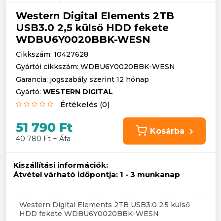
Western Digital Elements 2TB
USB3.0 2,5 külső HDD fekete
WDBU6Y0020BBK-WESN
Cikkszám: 10427628
Gyártói cikkszám: WDBU6Y0020BBK-WESN
Garancia: jogszabály szerint 12 hónap
Gyártó:
WESTERN DIGITAL
Értékelés (0)
51 790 Ft
Kosárba
40 780 Ft + Áfa
Kiszállítási információk:
Átvétel várható időpontja:
1 - 3 munkanap
Western Digital Elements 2TB USB3.0 2,5 külső
HDD fekete WDBU6Y0020BBK-WESN