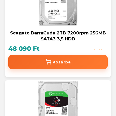
Seagate BarraCuda 2TB 7200rpm 256MB
SATA3 3,5 HDD
48 090 Ft
Kosárba