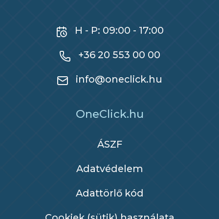
H - P: 09:00 - 17:00
+36 20 553 00 00
info@oneclick.hu
OneClick.hu
ÁSZF
Adatvédelem
Adattörlő kód
Cookiek (sütik) használata