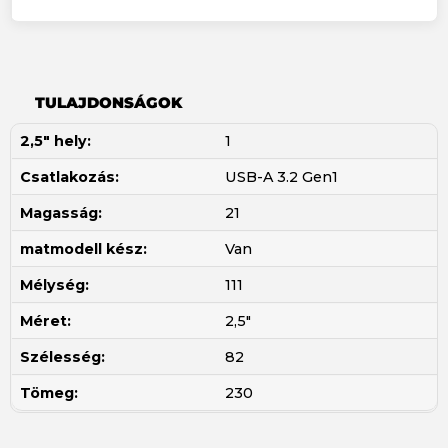
TULAJDONSÁGOK
2,5" hely:
1
Csatlakozás:
USB-A 3.2 Gen1
Magasság:
21
matmodell kész:
Van
Mélység:
111
Méret:
2,5"
Szélesség:
82
Tömeg:
230