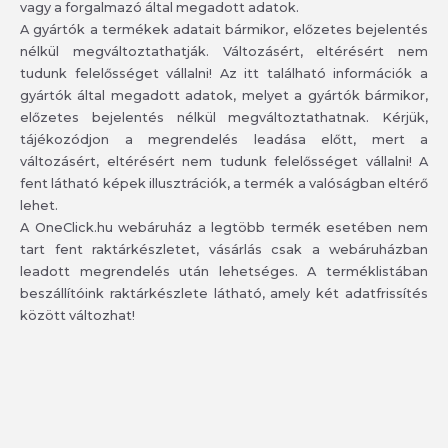
vagy a forgalmazó által megadott adatok.
A gyártók a termékek adatait bármikor, előzetes bejelentés
nélkül megváltoztathatják. Változásért, eltérésért nem
tudunk felelősséget vállalni! Az itt található információk a
gyártók által megadott adatok, melyet a gyártók bármikor,
előzetes bejelentés nélkül megváltoztathatnak. Kérjük,
tájékozódjon a megrendelés leadása előtt, mert a
változásért, eltérésért nem tudunk felelősséget vállalni! A
fent látható képek illusztrációk, a termék a valóságban eltérő
lehet.
A OneClick.hu webáruház a legtöbb termék esetében nem
tart fent raktárkészletet, vásárlás csak a webáruházban
leadott megrendelés után lehetséges. A terméklistában
beszállítóink raktárkészlete látható, amely két adatfrissítés
között változhat!