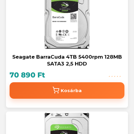
Seagate BarraCuda 4TB 5400rpm 128MB
SATA3 2,5 HDD
70 890 Ft
Kosárba