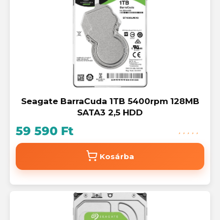
Seagate BarraCuda 1TB 5400rpm 128MB
SATA3 2,5 HDD
59 590 Ft
Kosárba