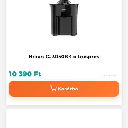
Braun CJ3050BK citrusprés
10 390 Ft
Kosárba