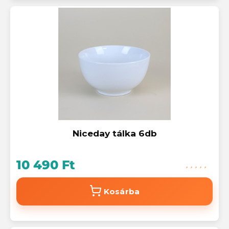
Niceday tálka 6db
10 490 Ft
Kosárba