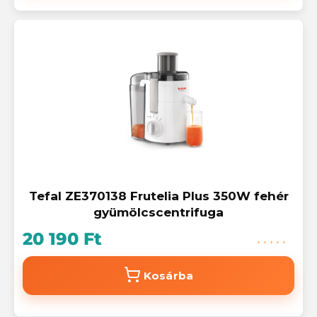
Tefal ZE370138 Frutelia Plus 350W fehér
gyümölcscentrifuga
20 190 Ft
Kosárba