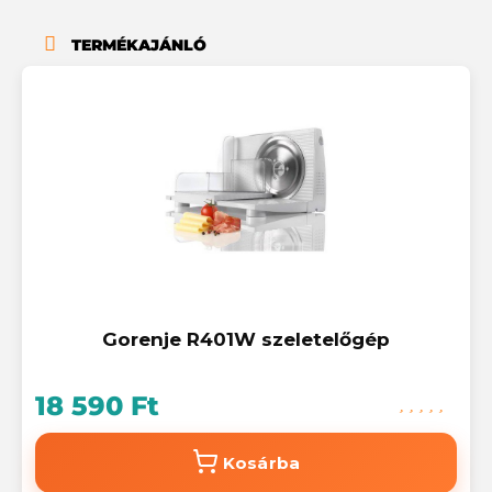
TERMÉKAJÁNLÓ
Gorenje R401W szeletelőgép
18 590 Ft
Kosárba