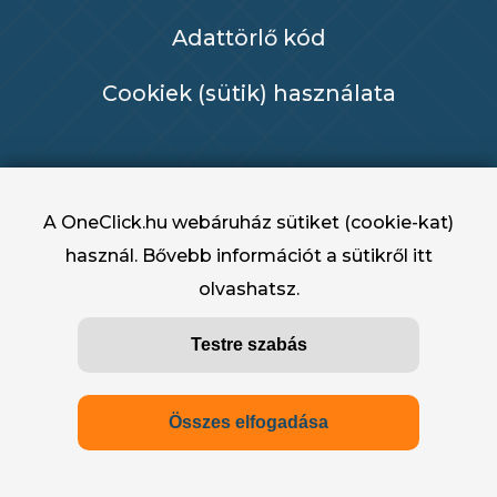
Adattörlő kód
Cookiek (sütik) használata
A OneClick.hu webáruház sütiket (cookie-kat)
használ. Bővebb információt a sütikről
itt
olvashatsz.
OneClick.hu - OneClick Hungary Kft. 2022 -
Testre szabás
2025
Összes elfogadása