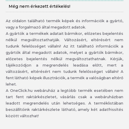
Még nem érkezett értékelés!
Az oldalon található termék képek és információk a gyártó,
vagy a forgalmazó által megadott adatok.
A gyártók a termékek adatait bármikor, előzetes bejelentés
nélkül megváltoztathatják. Változásért, eltérésért nem
tudunk felelősséget vállalni! Az itt található információk a
gyártók által megadott adatok, melyet a gyártók bármikor,
előzetes bejelentés nélkül megváltoztathatnak. Kérjük,
tájékozódjon a megrendelés leadása előtt, mert a
változásért, eltérésért nem tudunk felelősséget vállalni! A
fent látható képek illusztrációk, a termék a valóságban eltérő
lehet.
A OneClick.hu webáruház a legtöbb termék esetében nem
tart fent raktárkészletet, vásárlás csak a webáruházban
leadott megrendelés után lehetséges. A terméklistában
beszállítóink raktárkészlete látható, amely két adatfrissítés
között változhat!