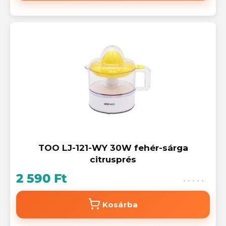
TOO LJ-121-WY 30W fehér-sárga
citrusprés
2 590 Ft
Kosárba