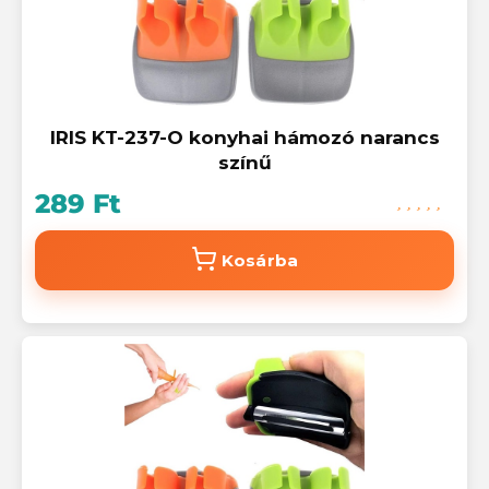
IRIS KT-237-O konyhai hámozó narancs
színű
289 Ft
Kosárba