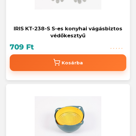
IRIS KT-238-S S-es konyhai vágásbiztos
védőkesztyű
709 Ft
Kosárba