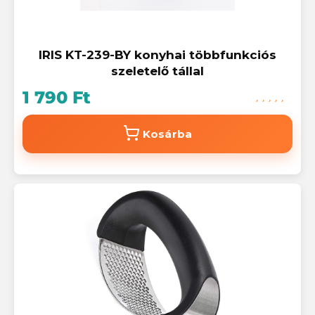
IRIS KT-239-BY konyhai többfunkciós
szeletelő tállal
1 790 Ft
Kosárba