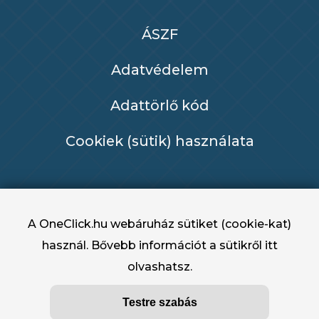
ÁSZF
Adatvédelem
Adattörlő kód
Cookiek (sütik) használata
A OneClick.hu webáruház sütiket (cookie-kat)
használ. Bővebb információt a sütikről
itt
olvashatsz.
OneClick.hu - OneClick Hungary Kft. 2022 -
Testre szabás