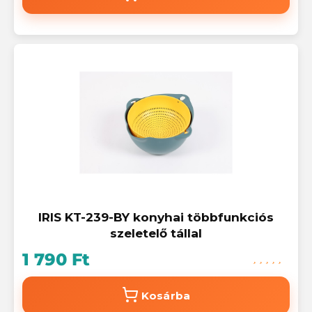
IRIS KT-239-BY konyhai többfunkciós
szeletelő tállal
1 790 Ft
Kosárba