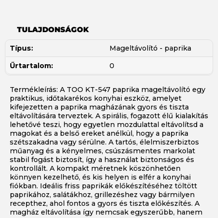
TULAJDONSÁGOK
Típus:
Mageltávolító - paprika
Űrtartalom:
0
Termékleírás: A TOO KT-547 paprika mageltávolító egy
praktikus, időtakarékos konyhai eszköz, amelyet
kifejezetten a paprika magházának gyors és tiszta
eltávolítására terveztek. A spirális, fogazott élű kialakítás
lehetővé teszi, hogy egyetlen mozdulattal eltávolítsd a
magokat és a belső ereket anélkül, hogy a paprika
szétszakadna vagy sérülne. A tartós, élelmiszerbiztos
műanyag és a kényelmes, csúszásmentes markolat
stabil fogást biztosít, így a használat biztonságos és
kontrollált. A kompakt méretnek köszönhetően
könnyen kezelhető, és kis helyen is elfér a konyhai
fiókban. Ideális friss paprikák előkészítéséhez töltött
paprikához, salátákhoz, grillezéshez vagy bármilyen
recepthez, ahol fontos a gyors és tiszta előkészítés. A
magház eltávolítása így nemcsak egyszerűbb, hanem