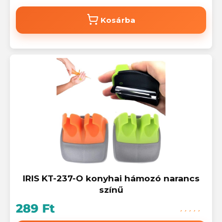
Kosárba
IRIS KT-237-O konyhai hámozó narancs
színű
289 Ft