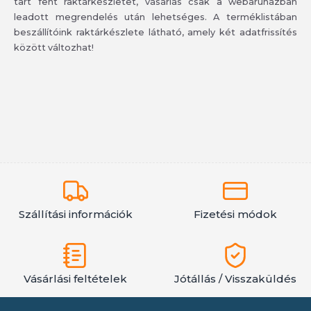
tart fent raktárkészletet, vásárlás csak a webáruházban
leadott megrendelés után lehetséges. A terméklistában
beszállítóink raktárkészlete látható, amely két adatfrissítés
között változhat!
Szállítási információk
Fizetési módok
Vásárlási feltételek
Jótállás / Visszaküldés