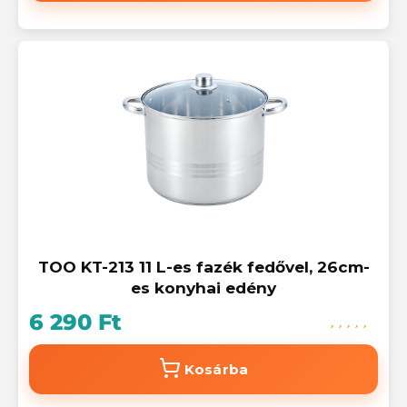
TOO KT-213 11 L-es fazék fedővel, 26cm-
es konyhai edény
6 290 Ft
Kosárba