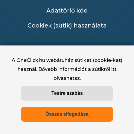
Adattörlő kód
Cookiek (sütik) használata
A OneClick.hu webáruház sütiket (cookie-kat)
használ. Bővebb információt a sütikről
itt
olvashatsz.
OneClick.hu - OneClick Hungary Kft. 2022 -
Testre szabás
2025
Összes elfogadása