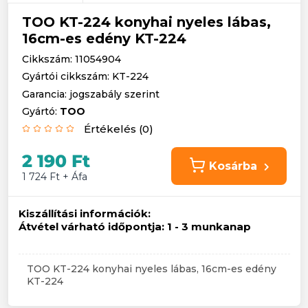
TOO KT-224 konyhai nyeles lábas,
16cm-es edény KT-224
Cikkszám: 11054904
Gyártói cikkszám: KT-224
Garancia: jogszabály szerint
Gyártó:
TOO
Értékelés (0)
2 190 Ft
Kosárba
1 724 Ft + Áfa
Kiszállítási információk:
Átvétel várható időpontja:
1 - 3 munkanap
TOO KT-224 konyhai nyeles lábas, 16cm-es edény
KT-224