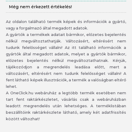
Még nem érkezett értékelés!
Az oldalon található termék képek és információk a gyártó,
vagy a forgalmazó által megadott adatok.
A gyártók a termékek adatait bármikor, előzetes bejelentés
nélkül megváltoztathatják. Változásért, eltérésért nem
tudunk felelősséget vállalni! Az itt található információk a
gyártók által megadott adatok, melyet a gyártók bármikor,
előzetes bejelentés nélkül megváltoztathatnak. Kérjük,
tájékozódjon a megrendelés leadása előtt, mert a
változásért, eltérésért nem tudunk felelősséget vállalni! A
fent látható képek illusztrációk, a termék a valóságban eltérő
lehet.
A OneClick.hu webáruház a legtöbb termék esetében nem
tart fent raktárkészletet, vásárlás csak a webáruházban
leadott megrendelés után lehetséges. A terméklistában
beszállítóink raktárkészlete látható, amely két adatfrissítés
között változhat!