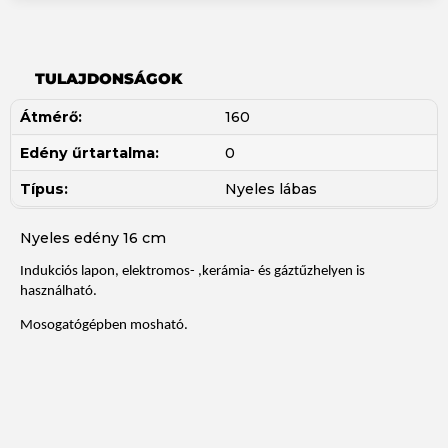
TULAJDONSÁGOK
Átmérő:
160
Edény űrtartalma:
0
Típus:
Nyeles lábas
Nyeles edény 16 cm
Indukciós lapon, elektromos- ,kerámia- és gáztűzhelyen is
használható.
Mosogatógépben mosható.