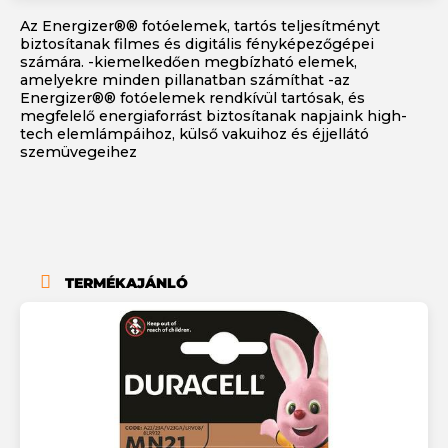
Az Energizer®® fotóelemek, tartós teljesítményt
biztosítanak filmes és digitális fényképezőgépei
számára. -kiemelkedően megbízható elemek,
amelyekre minden pillanatban számíthat -az
Energizer®® fotóelemek rendkívül tartósak, és
megfelelő energiaforrást biztosítanak napjaink high-
tech elemlámpáihoz, külső vakuihoz és éjjellátó
szemüvegeihez
TERMÉKAJÁNLÓ