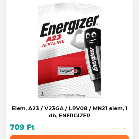
Elem, A23 / V23GA / LRV08 / MN21 elem, 1
db, ENERGIZER
709 Ft