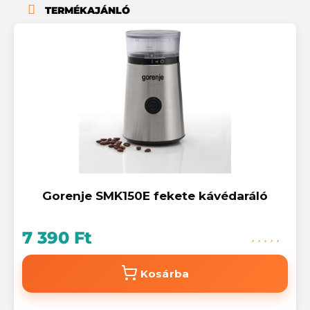
TERMÉKAJÁNLÓ
Gorenje SMK150E fekete kávédaráló
7 390 Ft
Kosárba