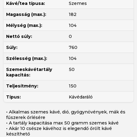
Kávé/tea típusa:
Szemes
Magasság (max.):
182
Mélység (max.):
104
Nettó súly:
0
Súly:
760
Szélesség (max.):
104
Szemeskávétartály
50
kapacitás:
Teljesítmény:
150
Típus:
Kávédaráló
• Alkalmas szemes kávé, dió, gyógynövények, mák és
fűszerek őrlésére
• A tartály kapacitása max 50 gramm szemes kávé
• Akár 10 csésze kávéhoz is elegendő őrölt kávé
készíthető