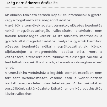
Még nem érkezett értékelés!
Az oldalon található termék képek és információk a gyártó,
vagy a forgalmazó által megadott adatok.
A gyártók a termékek adatait bármikor, előzetes bejelentés
nélkül megváltoztathatják. Változásért, eltérésért nem
tudunk felelősséget vállalni! Az itt található információk a
gyártók által megadott adatok, melyet a gyártók bármikor,
előzetes bejelentés nélkül megváltoztathatnak. Kérjük,
tájékozódjon a megrendelés leadása előtt, mert a
változásért, eltérésért nem tudunk felelősséget vállalni! A
fent látható képek illusztrációk, a termék a valóságban eltérő
lehet.
A OneClick.hu webáruház a legtöbb termék esetében nem
tart fent raktárkészletet, vásárlás csak a webáruházban
leadott megrendelés után lehetséges. A terméklistában
beszállítóink raktárkészlete látható, amely két adatfrissítés
között változhat!