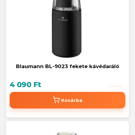
Blaumann BL-9023 fekete kávédaráló
4 090 Ft
Kosárba