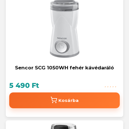
Sencor SCG 1050WH fehér kávédaráló
5 490 Ft
Kosárba