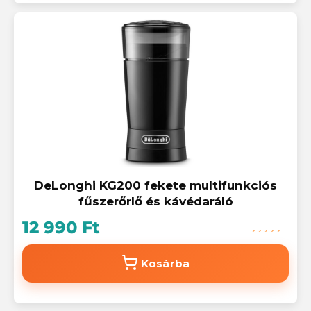
DeLonghi KG200 fekete multifunkciós
fűszerőrlő és kávédaráló
12 990 Ft
Kosárba