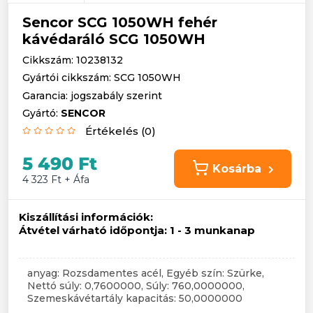
Sencor SCG 1050WH fehér
kávédaráló SCG 1050WH
Cikkszám: 10238132
Gyártói cikkszám: SCG 1050WH
Garancia: jogszabály szerint
Gyártó:
SENCOR
Értékelés (0)
5 490 Ft
Kosárba
4 323 Ft + Áfa
Kiszállítási információk:
Átvétel várható időpontja:
1 - 3 munkanap
anyag: Rozsdamentes acél, Egyéb szín: Szürke,
Nettó súly: 0,7600000, Súly: 760,0000000,
Szemeskávétartály kapacitás: 50,0000000