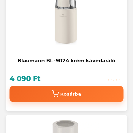
Blaumann BL-9024 krém kávédaráló
4 090 Ft
Kosárba