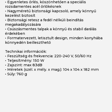
• Egyenletes őrlés, köszönhetően a speciális
rozsdamentes acél őrlőkésnek
• Nagyméretű biztonsági kapcsoló, amely könnyű
kezelést biztosít
• Biztonsági retesz a fedél nélküli beindítás
megakadályozására
• Csúszásmentes talpak a könnyű és stabil darálás
érdekében
• Formatervezett, letisztult design, minden konyhába
könnyedén beilleszthető
Technikai információk:
• Feszültség és frekvencia: 220-240 V, 50/60 Hz
• Teljesítmény: 150 W
• Zajszint: max 83dB
• Méretek (szél. x mély. x mag.): 104 x 104 x 182 mm
• Súly: 760 g