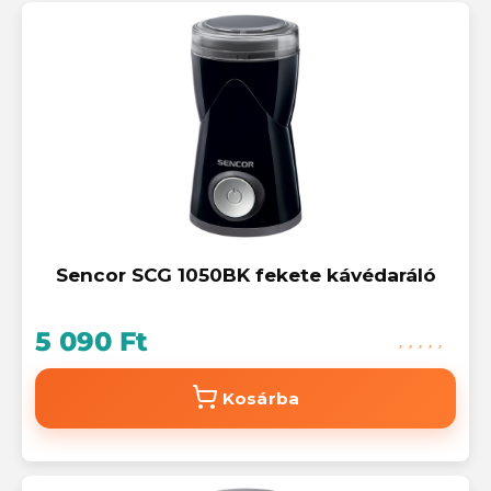
Sencor SCG 1050BK fekete kávédaráló
5 090 Ft
Kosárba