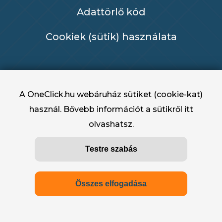
Adattörlő kód
Cookiek (sütik) használata
A OneClick.hu webáruház sütiket (cookie-kat)
használ. Bővebb információt a sütikről
itt
olvashatsz.
OneClick.hu - OneClick Hungary Kft. 2022 -
Testre szabás
2025
Összes elfogadása