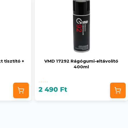
 tisztító +
VMD 17292 Rágógumi-eltávolító
400ml
2 490 Ft