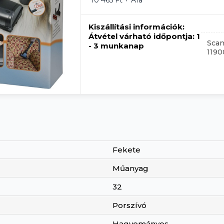
10 465 Ft + Áfa
Kiszállítási információk:
Átvétel várható időpontja:
1
Scan
- 3 munkanap
119
Fekete
Műanyag
32
Porszívó
Hagyományos