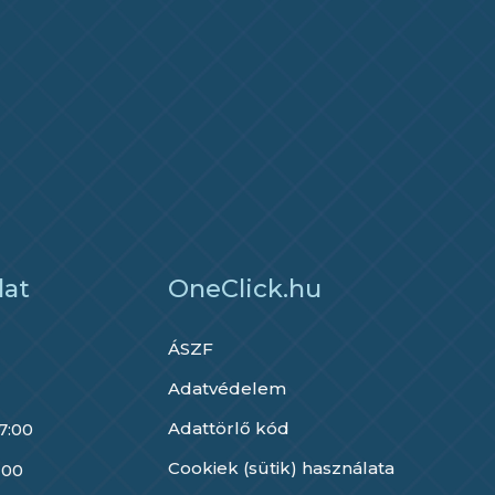
lat
OneClick.hu
ÁSZF
Adatvédelem
Adattörlő kód
17:00
Cookiek (sütik) használata
 00