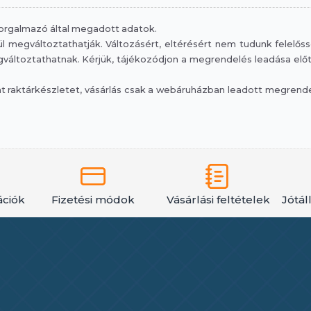
 forgalmazó által megadott adatok.
 megváltoztathatják. Változásért, eltérésért nem tudunk felelősség
áltoztathatnak. Kérjük, tájékozódjon a megrendelés leadása előtt, 
raktárkészletet, vásárlás csak a webáruházban leadott megrendelé
ációk
Fizetési módok
Vásárlási feltételek
Jótál