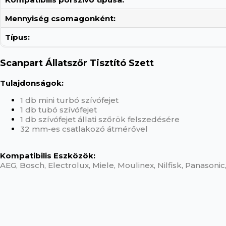
Mennyiség csomagonként:
Típus:
Scanpart Állatszőr Tisztító Szett
Tulajdonságok:
1 db mini turbó szívófejet
1 db tubó szívófejet
1 db szívófejet állati szőrök felszedésére
32 mm-es csatlakozó átmérővel
Kompatibilis Eszközök:
AEG, Bosch, Electrolux, Miele, Moulinex, Nilfisk, Panason