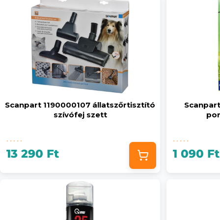
Scanpart 1190000107 állatszőrtisztító
Scanpar
szívófej szett
por
13 290 Ft
1 090 Ft