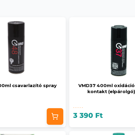
0ml csavarlazító spray
VMD37 400ml oxidáció 
kontakt (elpárolgó)
3 390 Ft