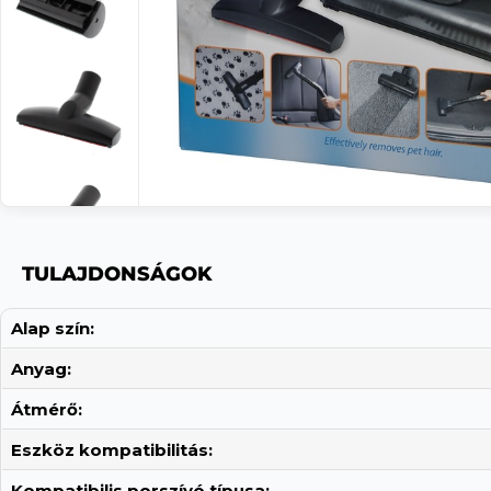
TULAJDONSÁGOK
Alap szín:
Anyag:
Átmérő:
Eszköz kompatibilitás:
Kompatibilis porszívó típusa: