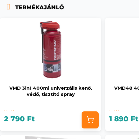
TERMÉKAJÁNLÓ
VMD 3in1 400ml univerzális kenő,
VMD48 40
védő, tisztító spray
2 790 Ft
1 890 Ft