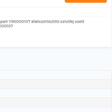
part 1190000107 állatszőrtisztító szívófej szett
0000107