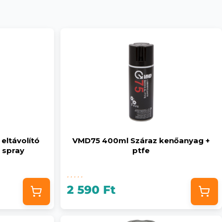
eltávolító
VMD75 400ml Száraz kenőanyag +
 spray
ptfe
2 590 Ft