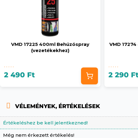
VMD 17225 400ml Behúzóspray
VMD 17274 4
(vezetékekhez)
2 490 Ft
2 290 F
VÉLEMÉNYEK, ÉRTÉKELÉSEK
Értékeléshez be kell jelentkezned!
Még nem érkezett értékelés!