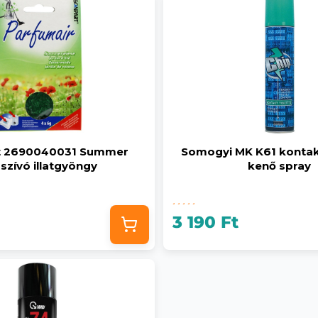
t 2690040031 Summer
Somogyi MK K61 kontakt
szívó illatgyöngy
kenő spray
3 190 Ft