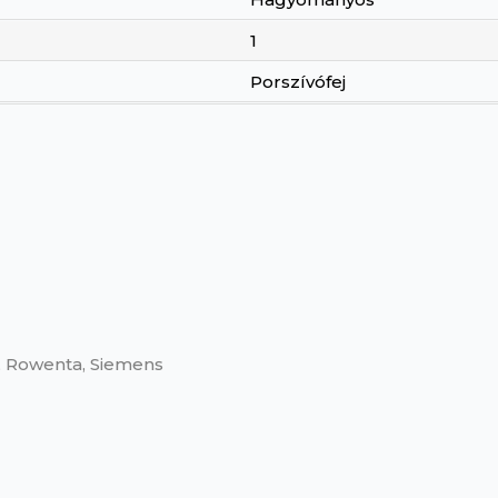
1
Porszívófej
ic, Rowenta, Siemens