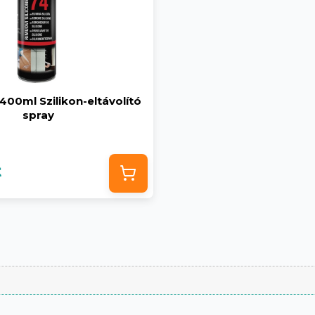
00ml Szilikon-eltávolító
spray
t