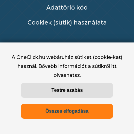
Adattörlő kód
Cookiek (sütik) használata
A OneClick.hu webáruház sütiket (cookie-kat)
használ. Bővebb információt a sütikről
itt
olvashatsz.
OneClick.hu - OneClick Hungary Kft. 2022 -
Testre szabás
2025
Összes elfogadása