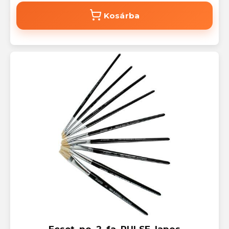
Kosárba
Ecset, no. 2, fa, PULSE, lapos