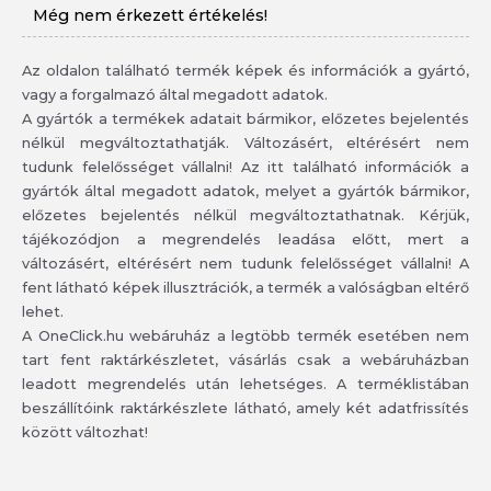
Még nem érkezett értékelés!
Az oldalon található termék képek és információk a gyártó,
vagy a forgalmazó által megadott adatok.
A gyártók a termékek adatait bármikor, előzetes bejelentés
nélkül megváltoztathatják. Változásért, eltérésért nem
tudunk felelősséget vállalni! Az itt található információk a
gyártók által megadott adatok, melyet a gyártók bármikor,
előzetes bejelentés nélkül megváltoztathatnak. Kérjük,
tájékozódjon a megrendelés leadása előtt, mert a
változásért, eltérésért nem tudunk felelősséget vállalni! A
fent látható képek illusztrációk, a termék a valóságban eltérő
lehet.
A OneClick.hu webáruház a legtöbb termék esetében nem
tart fent raktárkészletet, vásárlás csak a webáruházban
leadott megrendelés után lehetséges. A terméklistában
beszállítóink raktárkészlete látható, amely két adatfrissítés
között változhat!