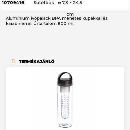
10709416
Sötétkék
ø 7,3 × 24,5
cm
Alumínium ivópalack BPA menetes kupakkal és
karabinerrel. Űrtartalom 800 ml.
TERMÉKAJÁNLÓ