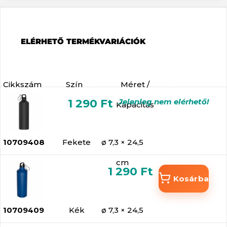
ELÉRHETŐ TERMÉKVARIÁCIÓK
Cikkszám
Szín
Méret /
1 290 Ft
Jelenleg nem elérhető!
Kapacitás
10709408
Fekete
ø 7,3 × 24,5
cm
1 290 Ft
Kosárba
10709409
Kék
ø 7,3 × 24,5