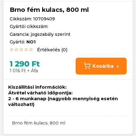
Brno fém kulacs, 800 ml
Cikkszám: 10709409
Gyártói cikkszám:
Garancia: jogszabály szerint
Gyártó:
NO1
Értékelés (0)
1 290 Ft
Kosárba
1 016 Ft + Áfa
Kiszállítási információk:
Átvétel várható időpontja:
2 - 6 munkanap (nagyobb mennyiség esetén
változhat!)
Brno fém kulacs, 800 ml