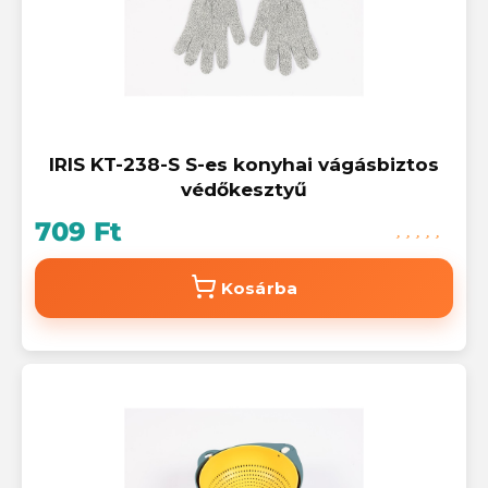
IRIS KT-238-S S-es konyhai vágásbiztos
védőkesztyű
709 Ft
Kosárba