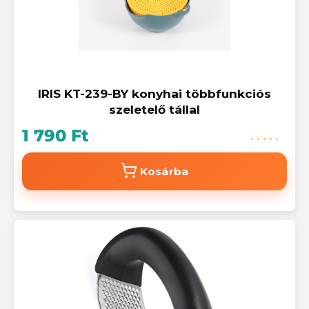
IRIS KT-239-BY konyhai többfunkciós
szeletelő tállal
1 790 Ft
Kosárba