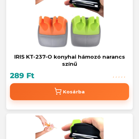
IRIS KT-237-O konyhai hámozó narancs
színű
289 Ft
Kosárba