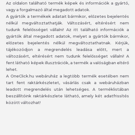
Az oldalon található termék képek és információk a gyártó,
vagy a forgalmazó által megadott adatok.
A gyártók a termékek adatait bármikor, előzetes bejelentés
nélkül megváltoztathatják. Változásért, eltérésért nem
tudunk felelősséget vállalni! Az itt található információk a
gyártók által megadott adatok, melyet a gyártók bármikor,
előzetes bejelentés nélkül megváltoztathatnak. Kérjük,
tájékozódjon a megrendelés leadása előtt, mert a
változásért, eltérésért nem tudunk felelősséget vállalni! A
fent látható képek illusztrációk, a termék a valóságban eltérő
lehet.
A OneClick.hu webáruház a legtöbb termék esetében nem
tart fent raktárkészletet, vásárlás csak a webáruházban
leadott megrendelés után lehetséges. A terméklistában
beszállítóink raktárkészlete látható, amely két adatfrissítés
között változhat!