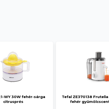
21-WY 30W fehér-sárga
Tefal ZE370138 Fruteli
citrusprés
fehér gyümölcscent