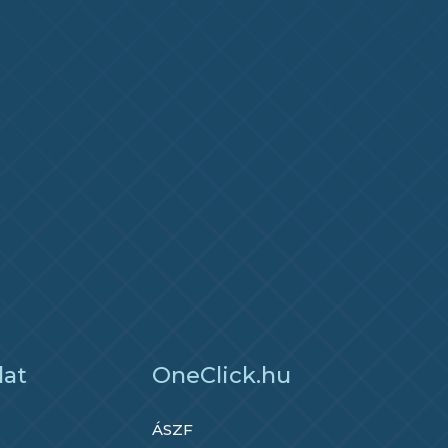
lat
OneClick.hu
ÁSZF