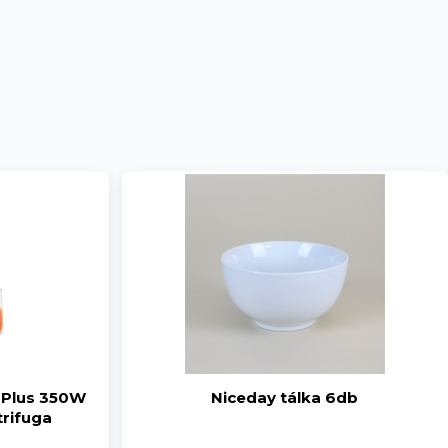
a Plus 350W
Niceday tálka 6db
rifuga