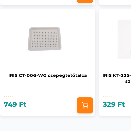
IRIS CT-006-WG csepegtetőtálca
IRIS KT-22
sz
749 Ft
329 Ft