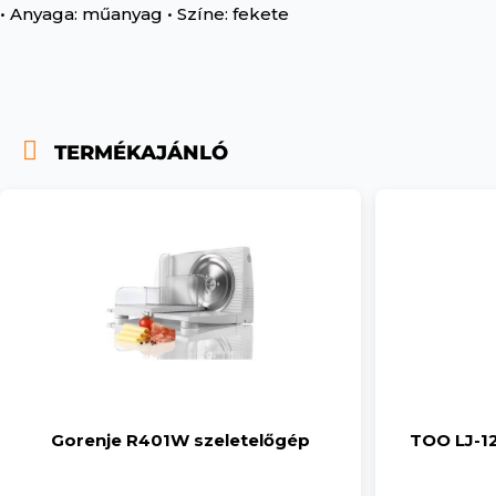
• Anyaga: műanyag • Színe: fekete
TERMÉKAJÁNLÓ
Gorenje R401W szeletelőgép
TOO LJ-1