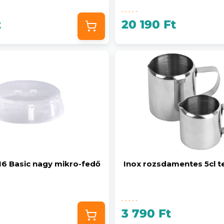
t
20 190 Ft
16 Basic nagy mikro-fedő
Inox rozsdamentes 5cl te
3 790 Ft