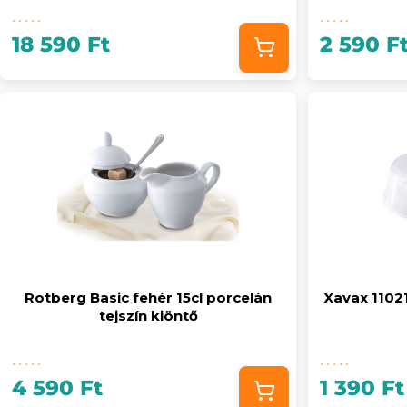
18 590 Ft
2 590 F
Rotberg Basic fehér 15cl porcelán
Xavax 1102
tejszín kiöntő
4 590 Ft
1 390 Ft