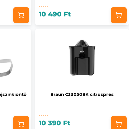
10 490 Ft
jszínkiöntő
Braun CJ3050BK citrusprés
10 390 Ft