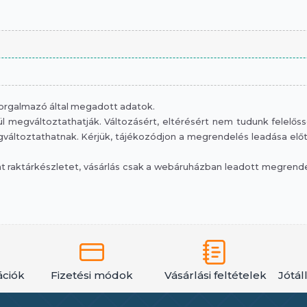
 forgalmazó által megadott adatok.
 megváltoztathatják. Változásért, eltérésért nem tudunk felelősség
áltoztathatnak. Kérjük, tájékozódjon a megrendelés leadása előtt, 
raktárkészletet, vásárlás csak a webáruházban leadott megrendelé
ációk
Fizetési módok
Vásárlási feltételek
Jótál