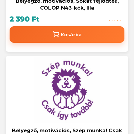
Bélyegző, motivációs, Sokat fejlődtél!,
COLOP N43-kék, lila
2 390 Ft
Kosárba
Bélyegző, motivációs, Szép munka! Csak