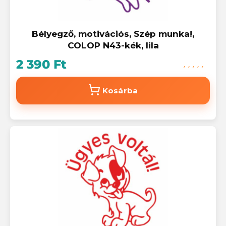
Bélyegző, motivációs, Szép munka!,
COLOP N43-kék, lila
2 390 Ft
Kosárba