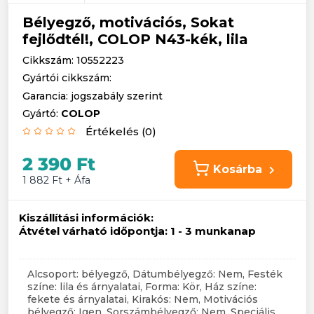
Bélyegző, motivációs, Sokat
fejlődtél!, COLOP N43-kék, lila
Cikkszám: 10552223
Gyártói cikkszám:
Garancia: jogszabály szerint
Gyártó:
COLOP
Értékelés (0)
2 390 Ft
Kosárba
1 882 Ft + Áfa
Kiszállítási információk:
Átvétel várható időpontja:
1 - 3 munkanap
Alcsoport: bélyegző, Dátumbélyegző: Nem, Festék
színe: lila és árnyalatai, Forma: Kör, Ház színe:
fekete és árnyalatai, Kirakós: Nem, Motivációs
bélyegző: Igen, Sorszámbélyegző: Nem, Speciális