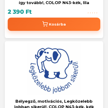
így tovább!, COLOP N43-kék, lila
2 390 Ft
Kosárba
Bélyegző, motivációs, Legközelebb
jobban sikerül!, COLOP N43-kék, kék