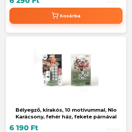
6 290 Ft
Kosárba
Bélyegző, kirakós, 10 motívummal, Nio
Karácsony, fehér ház, fekete párnával
6 190 Ft