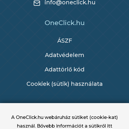
info@oneclick.hu
OneClick.hu
ÁSZF
Adatvédelem
Adattörlő kód
Cookiek (sütik) használata
A OneClick.hu webáruház sütiket (cookie-kat)
használ. Bővebb információt a sütikről
itt