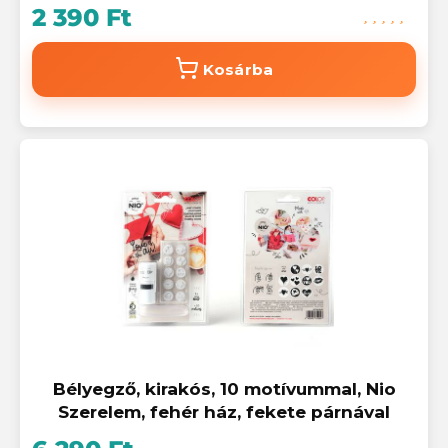
2 390 Ft
Kosárba
Bélyegző, kirakós, 10 motívummal, Nio
Szerelem, fehér ház, fekete párnával