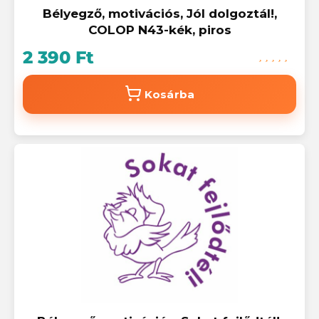
Bélyegző, motivációs, Jól dolgoztál!,
COLOP N43-kék, piros
2 390 Ft
Kosárba