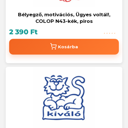
Bélyegző, motivációs, Ügyes voltál!,
COLOP N43-kék, piros
2 390 Ft
Kosárba