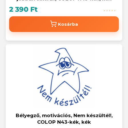
2 390 Ft
Kosárba
Bélyegző, motivációs, Nem készültél!,
COLOP N43-kék, kék