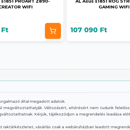
s s1851 PROART Z890-
AL Asus s1851 ROG STR
CREATOR WIFI
GAMING WIFI
 Ft
107 090 Ft
 forgalmazó által megadott adatok.
 megváltoztathatják. Változásért, eltérésért nem tudunk felelősség
áltoztathatnak. Kérjük, tájékozódjon a megrendelés leadása előtt, 
raktárkészletet, vásárlás csak a webáruházban leadott megrendelé