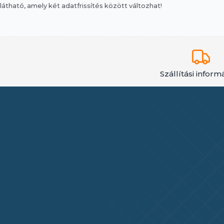
látható, amely két adatfrissítés között változhat!
Szállítási inform