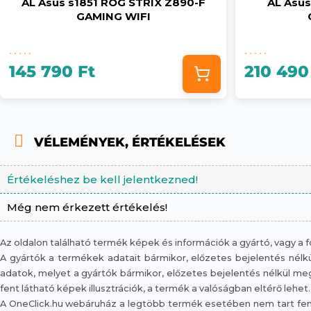
AL Asus s1851 ROG STRIX Z890-F
AL Asu
GAMING WIFI
145 790 Ft
210 490
VÉLEMÉNYEK, ÉRTÉKELÉSEK
Értékeléshez be kell jelentkezned!
Még nem érkezett értékelés!
Az oldalon található termék képek és információk a gyártó, vagy a
A gyártók a termékek adatait bármikor, előzetes bejelentés nélkül
adatok, melyet a gyártók bármikor, előzetes bejelentés nélkül megv
fent látható képek illusztrációk, a termék a valóságban eltérő lehet.
A OneClick.hu webáruház a legtöbb termék esetében nem tart fent 