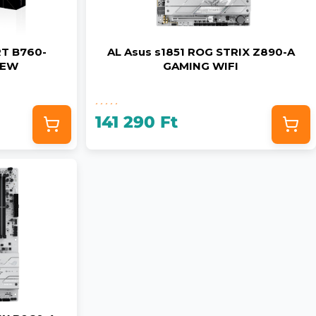
RT B760-
AL Asus s1851 ROG STRIX Z890-A
NEW
GAMING WIFI
141 290 Ft