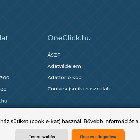
lat
OneClick.hu
ÁSZF
Adatvédelem
Adattörlő kód
17:00
Cookiek (sütik) használata
 00
.hu
áz sütiket (cookie-kat) használ. Bővebb információt a 
OneClick.hu - OneClick Hungary Kft. 2022 - 2025
Testre szabás
Összes elfogadása