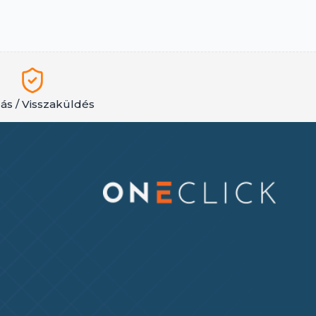
lás / Visszaküldés