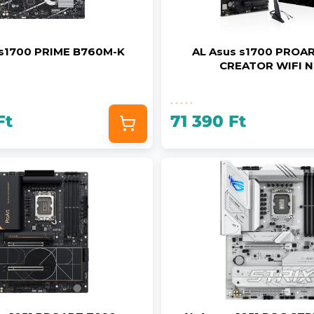
 s1700 PRIME B760M-K
AL Asus s1700 PROA
CREATOR WIFI 
Ft
71 390 Ft