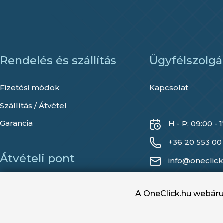
Rendelés és szállítás
Ügyfélszolgá
Fizetési módok
Kapcsolat
Szállítás / Átvétel
Garancia
H - P: 09:00 - 
+36 20 553 00
Átvételi pont
info@oneclick
2013 Pomáz, Eper utca 2.
A OneClick.hu webáruh