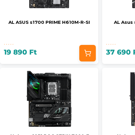
AL ASUS s1700 PRIME H610M-R-SI
AL Asus
19 890 Ft
37 690 