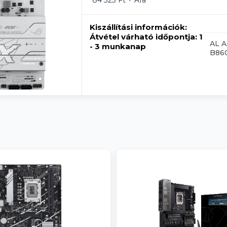
84 323 Ft + Áfa
Kiszállítási információk:
Átvétel várható időpontja:
1
AL A
- 3 munkanap
B86