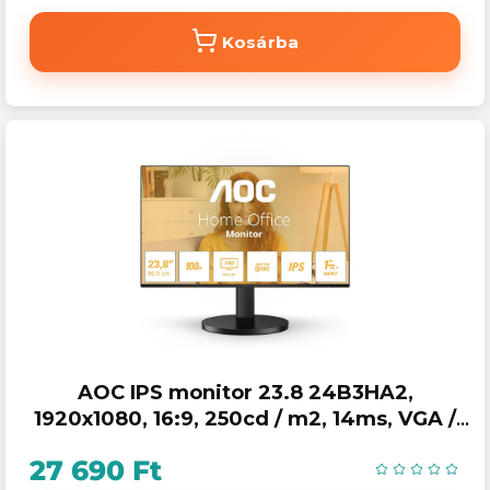
Kosárba
AOC IPS monitor 23.8 24B3HA2,
1920x1080, 16:9, 250cd / m2, 14ms, VGA /
HDMI, hangszóró, 100Hz
27 690 Ft