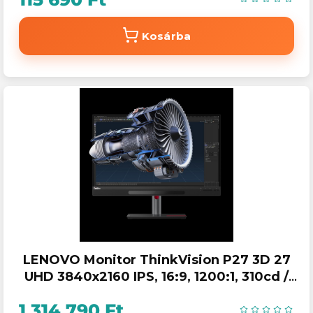
Kosárba
LENOVO Monitor ThinkVision P27 3D 27
UHD 3840x2160 IPS, 16:9, 1200:1, 310cd /
m2, 4ms, VESA, HDMI, DP, USB Type-C
1 314 790 Ft