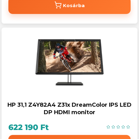
Kosárba
HP 31,1 Z4Y82A4 Z31x DreamColor IPS LED
DP HDMI monitor
622 190 Ft