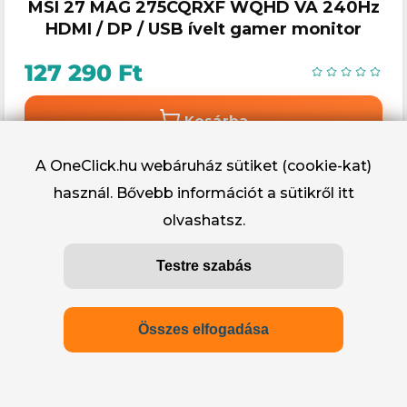
MSI 27 MAG 275CQRXF WQHD VA 240Hz
HDMI / DP / USB ívelt gamer monitor
127 290 Ft
Kosárba
A OneClick.hu webáruház sütiket (cookie-kat)
használ. Bővebb információt a sütikről
itt
olvashatsz.
Testre szabás
Összes elfogadása