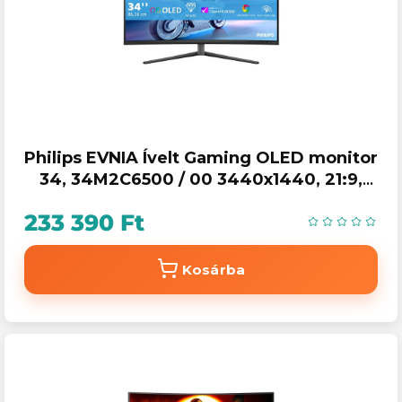
Philips EVNIA Ívelt Gaming OLED monitor
34, 34M2C6500 / 00 3440x1440, 21:9,
0,03ms, 2xHDMI / DP / 4xUSB, áll. mag.,
233 390 Ft
Ambiglow
Kosárba