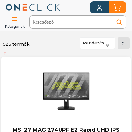
Kategóriák
Rendezés
525 termék
Számítástechnika
Asztali
PC
és
monitorok
Monitorok
MSI 27 MAG 274UPF E2 Rapid UHD IPS