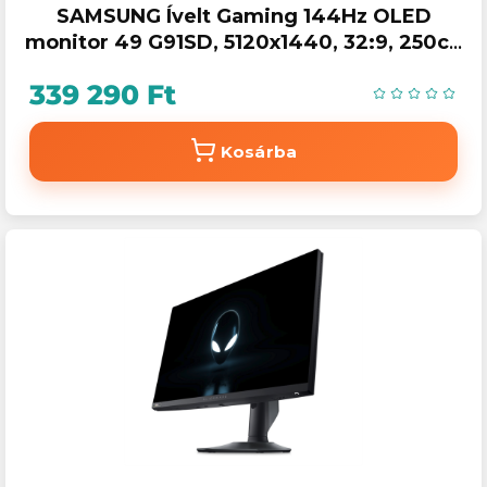
SAMSUNG Ívelt Gaming 144Hz OLED
monitor 49 G91SD, 5120x1440, 32:9, 250cd
/ m2, 0.03ms, HDMI / Micro HDMI / DP
339 290 Ft
Kosárba