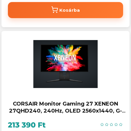
Kosárba
CORSAIR Monitor Gaming 27 XENEON
27QHD240, 240Hz, OLED 2560x1440, G-
SYNC - FreeSync, 2xHDMI2.1 /
213 390 Ft
1xDisplayport1.4