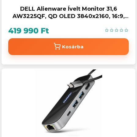
DELL Alienware Ívelt Monitor 31,6
AW3225QF, QD OLED 3840x2160, 16:9,
1m:1, 1000cd, 0,03ms, DP, HDMI, szürke
419 990 Ft
Kosárba