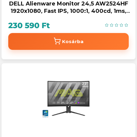
DELL Alienware Monitor 24,5 AW2524HF
1920x1080, Fast IPS, 1000:1, 400cd, 1ms,
DP, HDMI, USB, AMD FreeSync sup, fekete
230 590 Ft
Kosárba