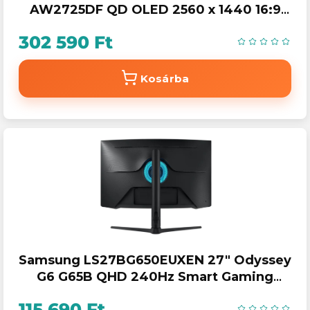
AW2725DF QD OLED 2560 x 1440 16:9
1,5m:1 250cd, 0,03ms, HDMI, DP, Lunar
302 590 Ft
Light
Kosárba
Samsung LS27BG650EUXEN 27" Odyssey
G6 G65B QHD 240Hz Smart Gaming
monitor
115 690 Ft