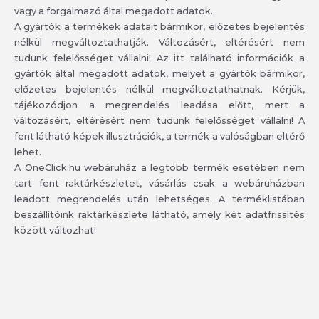
vagy a forgalmazó által megadott adatok.
A gyártók a termékek adatait bármikor, előzetes bejelentés
nélkül megváltoztathatják. Változásért, eltérésért nem
tudunk felelősséget vállalni! Az itt található információk a
gyártók által megadott adatok, melyet a gyártók bármikor,
előzetes bejelentés nélkül megváltoztathatnak. Kérjük,
tájékozódjon a megrendelés leadása előtt, mert a
változásért, eltérésért nem tudunk felelősséget vállalni! A
fent látható képek illusztrációk, a termék a valóságban eltérő
lehet.
A OneClick.hu webáruház a legtöbb termék esetében nem
tart fent raktárkészletet, vásárlás csak a webáruházban
leadott megrendelés után lehetséges. A terméklistában
beszállítóink raktárkészlete látható, amely két adatfrissítés
között változhat!