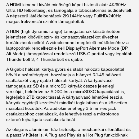
A HDMI kimenet kiváló minőségű képet biztosít akár 4K/60Hz
Ultra HD felbontásig, és támogatja a többcsatornás audioátvitelt.
A népszerű játékfelbontások 2K/144Hz vagy FullHD/240Hz
magas frekvenciái szintén támogatottak.
A HDR (high dynamic range) támogatásnak köszönhetően
jelentősen kibővült szín- és kontrasztválasztékot élvezhet
korlátozások nélkül. A videokimenet megfelelő működéséhez a
laptopodnak rendelkeznie kell DisplayPort Alternate Mode (DP
Alt Mode) támogatással rendelkező USB-C porttal vagy legalább
Thunderbolt 3, 4 Thunderbolt és újabb.
A Gigabit hálózati kártya gyors és stabil hálózati kapcsolattal
bővíti a számítógépet, hozzáadja a hiányzó RJ-45 hálózati
csatlakozót vagy újabb hálózati kártyát. A kártyaolvasó
támogatja az SD és a microSD kártyák összes jelenlegi
verzióját, beleértve az SDXC és a microSDXC kapacitását is,
legfeljebb 2TB kapacitással. A kártyaolvasó lehetővé teszi a
kártyák egyidejű kezelését mindkét foglalatban és a közvetlen
másolást közöttük. Az audiokimenet egy 3.5 mm-es jack
csatlakozóhoz csatlakozik, és lehetővé teszi a mikrofonos
sztereó fejhallgató csatlakoztatását.
Az elegáns alumínium ház biztosítja a mechanikai ellenállást és
a passzív hűtést is. A Plug and Play és a Hot Plug funkcióknak