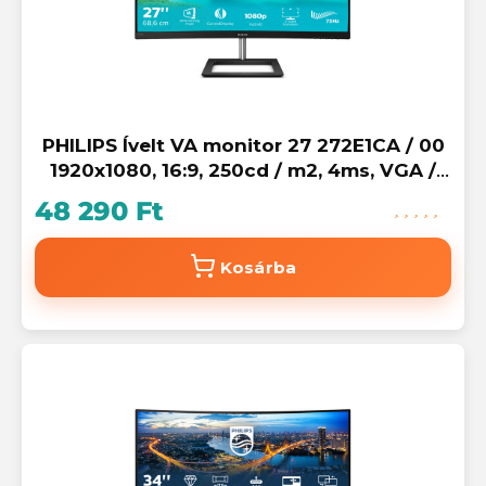
PHILIPS Ívelt VA monitor 27 272E1CA / 00
1920x1080, 16:9, 250cd / m2, 4ms, VGA /
HDMI / DisplayPort, hangszóró
48 290 Ft
Kosárba