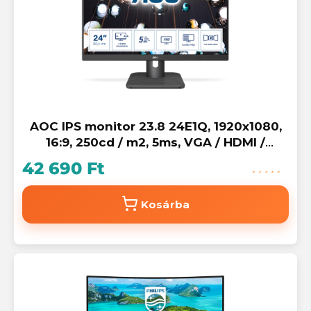
AOC IPS monitor 23.8 24E1Q, 1920x1080,
16:9, 250cd / m2, 5ms, VGA / HDMI /
Displayport, hangszóró
42 690 Ft
Kosárba