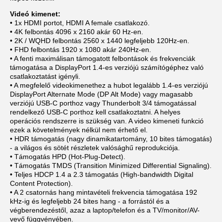
Videó kimenet:
• 1x HDMI portot, HDMI A female csatlakozó.
• 4K felbontás 4096 x 2160 akár 60 Hz-en.
• 2K / WQHD felbontás 2560 x 1440 legfeljebb 120Hz-en.
• FHD felbontás 1920 x 1080 akár 240Hz-en.
• A fenti maximálisan támogatott felbontások és frekvenciák
támogatása a DisplayPort 1.4-es verziójú számítógéphez való
csatlakoztatást igényli.
• A megfelelő videokimenethez a hubot legalább 1.4-es verziójú
DisplayPort Alternate Mode (DP Alt Mode) vagy magasabb
verziójú USB-C porthoz vagy Thunderbolt 3/4 támogatással
rendelkező USB-C porthoz kell csatlakoztatni. A helyes
operációs rendszerre is szükség van. A video kimeneti funkció
ezek a követelmények nélkül nem érhető el.
• HDR támogatás (nagy dinamikatartomány, 10 bites támogatás)
- a világos és sötét részletek valósághű reprodukciója.
• Támogatás HPD (Hot-Plug-Detect).
• Támogatás TMDS (Transition Minimized Differential Signaling).
• Teljes HDCP 1.4 a 2.3 támogatás (High-bandwidth Digital
Content Protection).
• A 2 csatornás hang mintavételi frekvencia támogatása 192
kHz-ig és legfeljebb 24 bites hang - a forrástól és a
végberendezéstől, azaz a laptop/telefon és a TV/monitor/AV-
vevő függvényében.