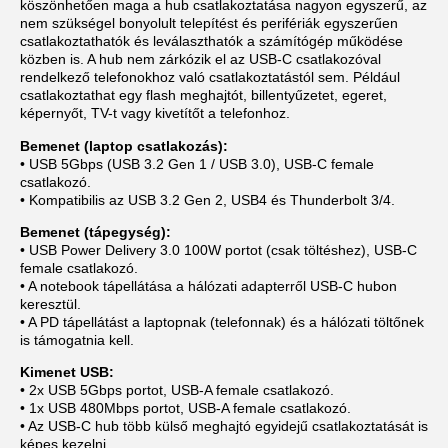
köszönhetően maga a hub csatlakoztatása nagyon egyszerű, az
nem szükségel bonyolult telepítést és perifériák egyszerűen
csatlakoztathatók és leválaszthatók a számítógép működése
közben is. A hub nem zárkózik el az USB-C csatlakozóval
rendelkező telefonokhoz való csatlakoztatástól sem. Például
csatlakoztathat egy flash meghajtót, billentyűzetet, egeret,
képernyőt, TV-t vagy kivetítőt a telefonhoz.
Bemenet (laptop csatlakozás):
• USB 5Gbps (USB 3.2 Gen 1 / USB 3.0), USB-C female
csatlakozó.
• Kompatibilis az USB 3.2 Gen 2, USB4 és Thunderbolt 3/4.
Bemenet (tápegység):
• USB Power Delivery 3.0 100W portot (csak töltéshez), USB-C
female csatlakozó.
• A notebook tápellátása a hálózati adapterről USB-C hubon
keresztül.
• A PD tápellátást a laptopnak (telefonnak) és a hálózati töltőnek
is támogatnia kell.
Kimenet USB:
• 2x USB 5Gbps portot, USB-A female csatlakozó.
• 1x USB 480Mbps portot, USB-A female csatlakozó.
• Az USB-C hub több külső meghajtó egyidejű csatlakoztatását is
képes kezelni.