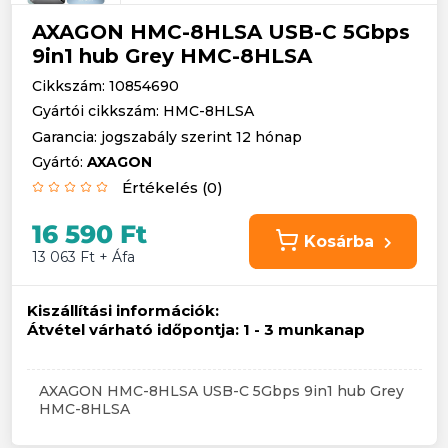
AXAGON HMC-8HLSA USB-C 5Gbps
9in1 hub Grey HMC-8HLSA
Cikkszám: 10854690
Gyártói cikkszám: HMC-8HLSA
Garancia: jogszabály szerint 12 hónap
Gyártó:
AXAGON
Értékelés (0)
16 590 Ft
Kosárba
13 063 Ft + Áfa
Kiszállítási információk:
Átvétel várható időpontja:
1 - 3 munkanap
AXAGON HMC-8HLSA USB-C 5Gbps 9in1 hub Grey
HMC-8HLSA