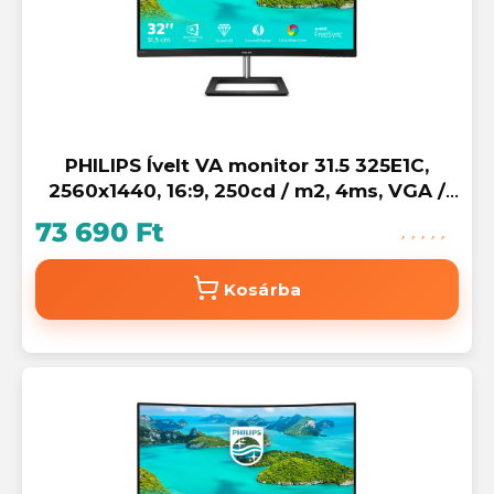
PHILIPS Ívelt VA monitor 31.5 325E1C,
2560x1440, 16:9, 250cd / m2, 4ms, VGA /
HDMI / DisplayPort
73 690 Ft
Kosárba