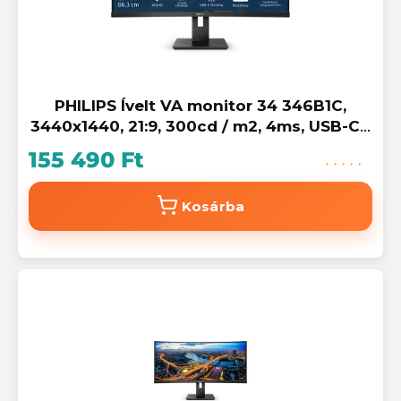
PHILIPS Ívelt VA monitor 34 346B1C,
3440x1440, 21:9, 300cd / m2, 4ms, USB-C /
USB-B / 4xUSB / HDCP / LAN / DP / HDMI,
155 490 Ft
hangsz.
Kosárba