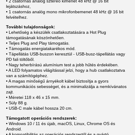
• 2 csatornás analóg sztereó kimenet 48 kHz @ 16 bit
lejátszáshoz,
• 1 csatornás analóg mono mikrofonbemenet 48 kHz @ 16 bit
felvételhez.
További tulajdonságok:
• Lehetőség a készülék csatlakoztatására a Hot Plug
támogatásának köszönhetően.
• Teljes Plug and Play támogatás.
• Támogatás energiatakarékos mód.
• Tápellátás USB-buszon keresztül - USB-busz-tápellátás vagy
PD fali töltőből.
• Nagy teherbírású alumínium test a jobb hűtés érdekében.
• A LED folyamatos világítással jelzi, hogy a hub csatlakoztatva
van a számítógéphez.
• A magas minőségű árnyékolt kábel biztosítja a gyors
kommunikációs sebességet, és a minimalizálja a nemkívánatos
zajt.
• Méretei 118 x 46 x 15 mm.
• Súly 88 g.
• USB-C male kábel hossza 20 cm.
Támogatott operációs rendszerek:
• Windows 10 / 11 és újab, macOS, Linux, Chrome OS és
Android.
• A kompatibilitás az operációs rendszertől és a gyártó