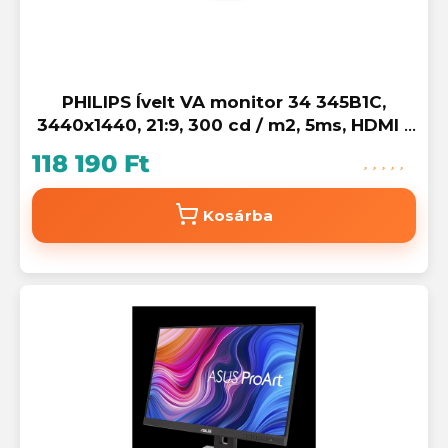
PHILIPS Ívelt VA monitor 34 345B1C,
3440x1440, 21:9, 300 cd / m2, 5ms, HDMI /
DisplayPort / USB-C / 4xUSB, LAN,
118 190 Ft
hangszóró
Kosárba