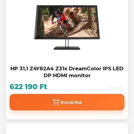
HP 31,1 Z4Y82A4 Z31x DreamColor IPS LED
DP HDMI monitor
622 190 Ft
Kosárba