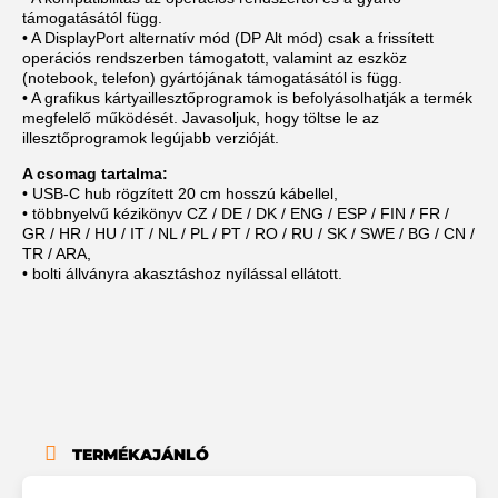
támogatásától függ.
• A DisplayPort alternatív mód (DP Alt mód) csak a frissített
operációs rendszerben támogatott, valamint az eszköz
(notebook, telefon) gyártójának támogatásától is függ.
• A grafikus kártyaillesztőprogramok is befolyásolhatják a termék
megfelelő működését. Javasoljuk, hogy töltse le az
illesztőprogramok legújabb verzióját.
A csomag tartalma:
• USB-C hub rögzített 20 cm hosszú kábellel,
• többnyelvű kézikönyv CZ / DE / DK / ENG / ESP / FIN / FR /
GR / HR / HU / IT / NL / PL / PT / RO / RU / SK / SWE / BG / CN /
TR / ARA,
• bolti állványra akasztáshoz nyílással ellátott.
TERMÉKAJÁNLÓ