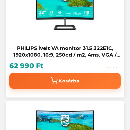
PHILIPS Ívelt VA monitor 31.5 322E1C,
1920x1080, 16:9, 250cd / m2, 4ms, VGA /
HDMI / DisplayPort
62 990 Ft
Kosárba