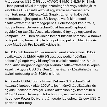
A többportos USB-C 5Gbps AXAGON HMC-8HLSA 9in1 hub
kilenc porttal bővíti laptopját, számítógépét vagy telefonját. A
kétoldalas USB csatlakozóval egyszerre és gyorsan egy
monitort, négy USB-eszközt, Gigabit Ethernet hálózatot,
mikrofonos fejhallgató és SD-kártyaolvasót kimenettel
csatlakoztathat a számítógépéhez. Lehetőséget kap arra is,
hogy a Power Delivery technológiát használó laptopot
egyidejűleg táplálja. A csatlakozómásoló így egy egyszerű és
kompakt 9 az 1-ben dokkolóállomást biztosít nemcsak Windows
laptopokhoz, hanem Apple laptopokhoz, például MacBook Air
vagy MacBook Pro készülékekhez is.
Az USB-hub három USB-kimenetet kínál szabványos USB-A
csatlakozóval. Ebből kettő 5Gbps, egy pedig 480Mbps
sebességű egér vagy billentyűzet csatlakoztatásához. A hub
több külső meghajtó egyidejű állandó csatlakoztatását is képes
kezelni. A gyors USB 3.2 Gen 1 interfésznek köszönhetően az
átviteli sebesség akár 5Gb/s is lehet.
A második USB-C port a Power Delivery 3.0 technológiát
használó laptopok akár 100W teljesítményű tápellátására és
egyidejű töltésére szolgál. Csatlakoztasson egy kompatibilis
USB-C Power Delivery töltőt a hubhoz, és csatlakoztassa a
hubot egy Power Delivery-t támogató laptophoz. Ez egy USB-C
portot takarít meg.