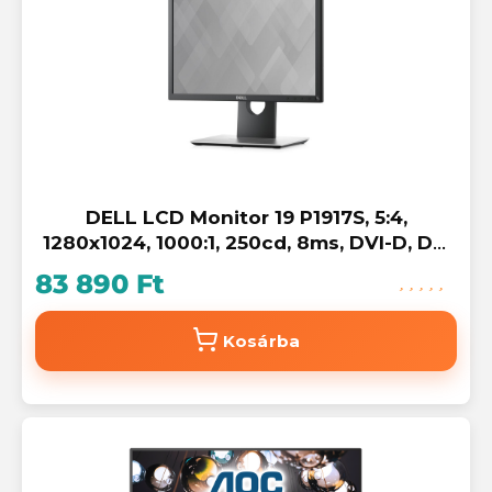
DELL LCD Monitor 19 P1917S, 5:4,
1280x1024, 1000:1, 250cd, 8ms, DVI-D, DP,
VGA, 4xUSB, fekete
83 890 Ft
Kosárba