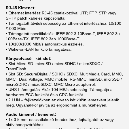
RJ-45 Kimenet:
• Ethernet interfész RJ-45 csatlakozóval UTP, FTP, STP vagy
SFTP patch kábeles kapcsolattal.
• Támogatott átviteli sebesség az Ethernet interfészhez: 10/100
/1000 Mb/s.
• Támogatott specifikációk: IEEE 802.3 10Base-T, IEEE 802.3u
100Base-TX, IEEE 802.3ab 1000Base-T.
• 10/100/1000 Mbit/s automatikus észlelés.
• Wake-on-LAN funkció támogatása.
Kártyaolvasó - két slot:
• Slot Micro SD: microSD / microSDHC / microSDXC /
TransFlash.
• Slot SD: SecureDigital / SDHC / SDXC, MultiMedia Card, MMC,
MMC Dual Voltage, MMC mobile, RS-MMC, miniSD, microSD /
microSDHC / microSDXC, MMC Micro adapterrel.
• UHS-I támogatás. Akár 104 MB/s sebesség. Támogatja a
hardveres ECC funkciót és a CRC funkciót.
• 2 LUN – fájlkezelőkben az olvasó két külön lemezként jelenik
meg. Ugyanakkor javítja az ergonómiát a munkahelyén.
Audio kimenet / bemenet:
• 1x 3.5 mm-es csatlakozó headsethez, fejhallgatóhoz vagy
aktív hangszórókhoz,