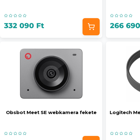
332 090 Ft
266 690
Obsbot Meet SE webkamera fekete
Logitech Me