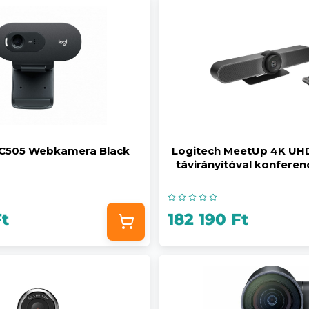
 C505 Webkamera Black
Logitech MeetUp 4K UHD
távirányítóval konfere
Ft
182 190 Ft