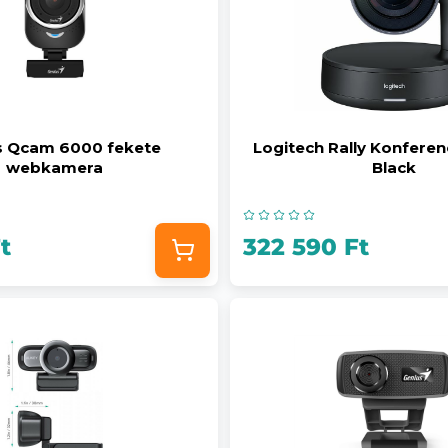
s Qcam 6000 fekete
Logitech Rally Konfere
webkamera
Black
t
322 590 Ft