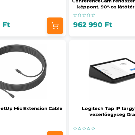
ConferenceCam rendszer
képpont, 90°-os látótér
Ultra HD, fehér
 Ft
962 990 Ft
etUp Mic Extension Cable
Logitech Tap IP tárg
vezérlőegység Gra