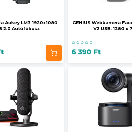
a Aukey LM3 1920x1080
GENIUS Webkamera Fac
B 2.0 Autófókusz
V2 USB, 1280 x 
Ft
6 390 Ft