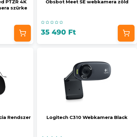
ed PTZR 4K
Obsbot Meet SE webkamera zöld
era szürke
35 490 Ft
cia Rendszer
Logitech C310 Webkamera Black