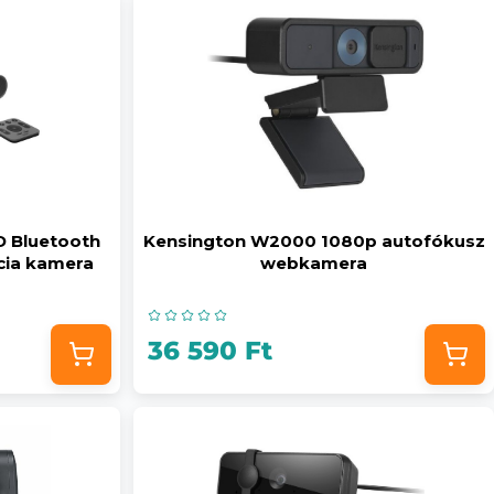
 Bluetooth
Kensington W2000 1080p autofókusz
ncia kamera
webkamera
36 590 Ft