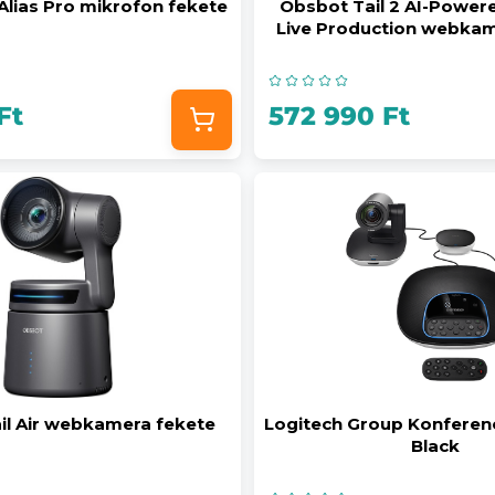
 Alias Pro mikrofon fekete
Obsbot Tail 2 AI-Power
Live Production webkam
Ft
572 990 Ft
il Air webkamera fekete
Logitech Group Konferen
Black