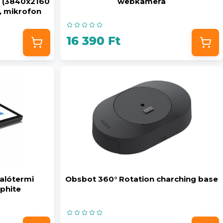
 (3840x2160
webkamera
, mikrofon
)
16 390 Ft
yalótermi
Obsbot 360° Rotation charching base
phite