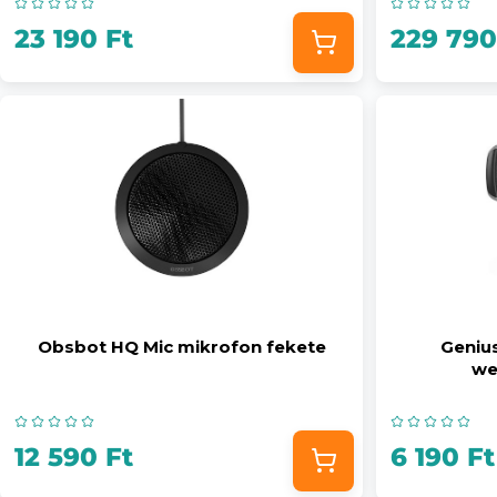
23 190 Ft
229 790
Obsbot HQ Mic mikrofon fekete
Geniu
we
12 590 Ft
6 190 Ft