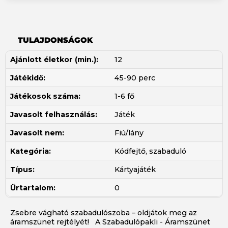
TULAJDONSÁGOK
Ajánlott életkor (min.):
12
Játékidő:
45-90 perc
Játékosok száma:
1-6 fő
Javasolt felhasználás:
Játék
Javasolt nem:
Fiú/lány
Kategória:
Kódfejtő, szabaduló
Típus:
Kártyajáték
Űrtartalom:
0
Zsebre vágható szabadulószoba – oldjátok meg az
áramszünet rejtélyét! A Szabadulópakli - Áramszünet