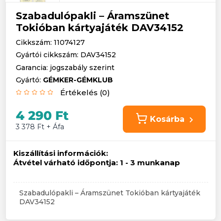
Szabadulópakli – Áramszünet
Tokióban kártyajáték DAV34152
Cikkszám: 11074127
Gyártói cikkszám: DAV34152
Garancia: jogszabály szerint
Gyártó:
GÉMKER-GÉMKLUB
Értékelés (0)
4 290 Ft
Kosárba
3 378 Ft + Áfa
Kiszállítási információk:
Átvétel várható időpontja:
1 - 3 munkanap
Szabadulópakli – Áramszünet Tokióban kártyajáték
DAV34152