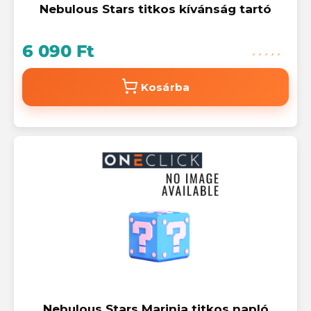
Nebulous Stars titkos kívánság tartó
6 090 Ft
Kosárba
Nebulous Stars Marinia titkos napló