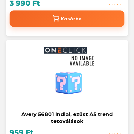
3 990 Ft
Kosárba
Avery 56801 indiai, ezüst A5 trend
tetoválások
959 Ft