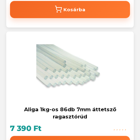
Kosárba
Aliga 1kg-os 86db 7mm áttetsző
ragasztórúd
7 390 Ft