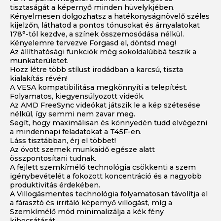
tisztaságát a képernyő minden hüvelykjében.
Kényelmesen dolgozhatsz a hatékonyságnövelő széles
kijelzőn, láthatod a pontos tónusokat és árnyalatokat
178°-tól kezdve, a színek összemosódása nélkül.
Kényelemre tervezve Forgasd el, döntsd meg!
Az állíthatósági funkciók még sokoldalúbbá teszik a
munkaterületet.
Hozz létre több stílust irodádban a karcsú, tiszta
kialakítás révén!
A VESA kompatibilitása megkönnyíti a telepítést.
Folyamatos, kiegyensúlyozott videók.
Az AMD FreeSync videókat játszik le a kép szétesése
nélkül, így semmi nem zavar meg.
Segít, hogy maximálisan és könnyedén tudd elvégezni
a mindennapi feladatokat a T45F-en.
Láss tisztábban, érj el többet!
Az óvott szemek munkaidő egésze alatt
összpontosítani tudnak.
A fejlett szemkímélő technológia csökkenti a szem
igénybevételét a fokozott koncentráció és a nagyobb
produktivitás érdekében.
A Villogásmentes technológia folyamatosan távolítja el
a fárasztó és irritáló képernyő villogást, míg a
Szemkímélő mód minimalizálja a kék fény
kibocsátását.