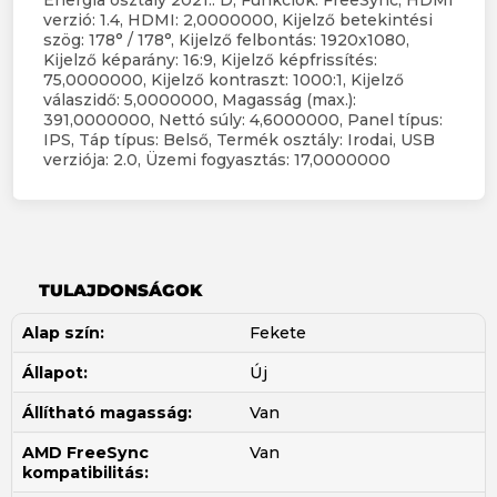
Energia osztály 2021.: D, Funkciók: FreeSync, HDMI
verzió: 1.4, HDMI: 2,0000000, Kijelző betekintési
szög: 178° / 178°, Kijelző felbontás: 1920x1080,
Kijelző képarány: 16:9, Kijelző képfrissítés:
75,0000000, Kijelző kontraszt: 1000:1, Kijelző
válaszidő: 5,0000000, Magasság (max.):
391,0000000, Nettó súly: 4,6000000, Panel típus:
IPS, Táp típus: Belső, Termék osztály: Irodai, USB
verziója: 2.0, Üzemi fogyasztás: 17,0000000
TULAJDONSÁGOK
Alap szín:
Fekete
Állapot:
Új
Állítható magasság:
Van
AMD FreeSync
Van
kompatibilitás: