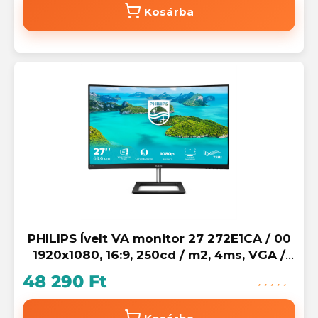
Kosárba
PHILIPS Ívelt VA monitor 27 272E1CA / 00
1920x1080, 16:9, 250cd / m2, 4ms, VGA /
HDMI / DisplayPort, hangszóró
48 290 Ft