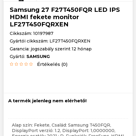
Samsung 27 F27T450FQR LED IPS
HDMI fekete monitor
LF27T450FQRXEN
Cikkszám: 10197987
Gyártói cikkszám: LF27T450FQRXEN
Garancia: jogszabály szerint 12 hónap
Gyártó:
SAMSUNG
Értékelés (0)
A termék jelenleg nem elérhető!
Alap szín: Fekete, Család: Samsung T450FQR,
DisplayPort verzió: 1.2, DisplayPort: 1,0000000,