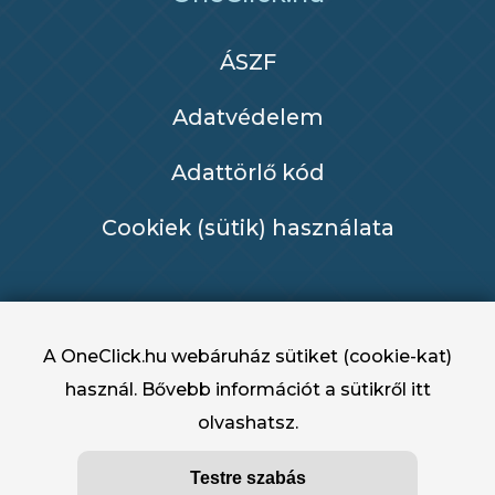
ÁSZF
Adatvédelem
Adattörlő kód
Cookiek (sütik) használata
A OneClick.hu webáruház sütiket (cookie-kat)
használ. Bővebb információt a sütikről
itt
olvashatsz.
OneClick.hu - OneClick Hungary Kft. 2022 -
Testre szabás