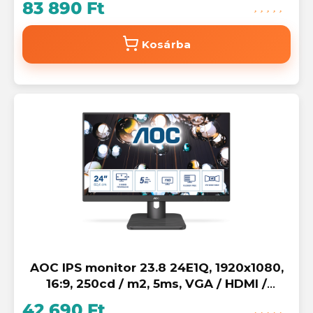
83 890 Ft
Kosárba
AOC IPS monitor 23.8 24E1Q, 1920x1080,
16:9, 250cd / m2, 5ms, VGA / HDMI /
Displayport, hangszóró
42 690 Ft