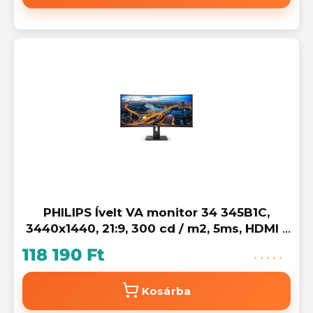
PHILIPS Ívelt VA monitor 34 345B1C,
3440x1440, 21:9, 300 cd / m2, 5ms, HDMI /
DisplayPort / USB-C / 4xUSB, LAN,
118 190 Ft
hangszóró
Kosárba