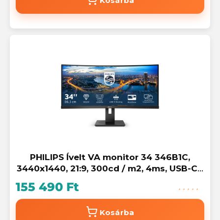
Kosárba
PHILIPS Ívelt VA monitor 34 346B1C,
3440x1440, 21:9, 300cd / m2, 4ms, USB-C /
USB-B / 4xUSB / HDCP / LAN / DP / HDMI,
155 490 Ft
hangsz.
Kosárba