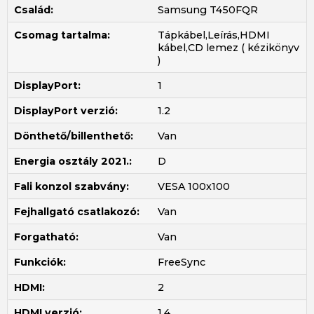
Család:
Samsung T450FQR
Csomag tartalma:
Tápkábel,Leírás,HDMI
kábel,CD lemez ( kézikönyv
)
DisplayPort:
1
DisplayPort verzió:
1.2
Dönthető/billenthető:
Van
Energia osztály 2021.:
D
Fali konzol szabvány:
VESA 100x100
Fejhallgató csatlakozó:
Van
Forgatható:
Van
Funkciók:
FreeSync
HDMI:
2
HDMI verzió:
1.4