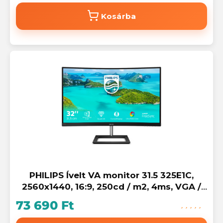
Kosárba
PHILIPS Ívelt VA monitor 31.5 325E1C,
2560x1440, 16:9, 250cd / m2, 4ms, VGA /
HDMI / DisplayPort
73 690 Ft