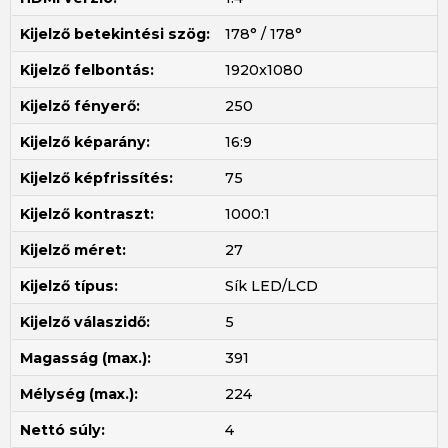
Kijelző betekintési szög:
178° / 178°
Kijelző felbontás:
1920x1080
Kijelző fényerő:
250
Kijelző képarány:
16:9
Kijelző képfrissítés:
75
Kijelző kontraszt:
1000:1
Kijelző méret:
27
Kijelző típus:
Sík LED/LCD
Kijelző válaszidő:
5
Magasság (max.):
391
Mélység (max.):
224
Nettó súly:
4