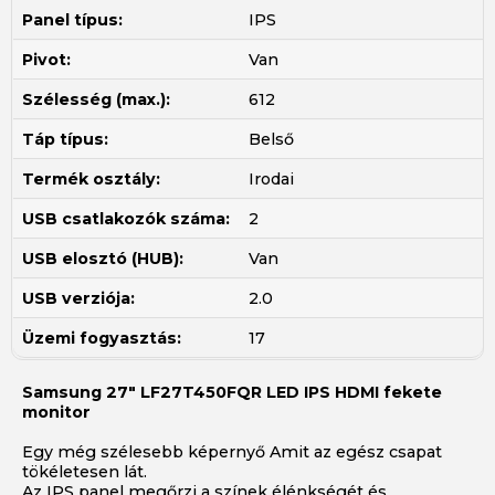
Panel típus:
IPS
Pivot:
Van
Szélesség (max.):
612
Táp típus:
Belső
Termék osztály:
Irodai
USB csatlakozók száma:
2
USB elosztó (HUB):
Van
USB verziója:
2.0
Üzemi fogyasztás:
17
Samsung 27" LF27T450FQR LED IPS HDMI fekete
monitor
Egy még szélesebb képernyő Amit az egész csapat
tökéletesen lát.
Az IPS panel megőrzi a színek élénkségét és