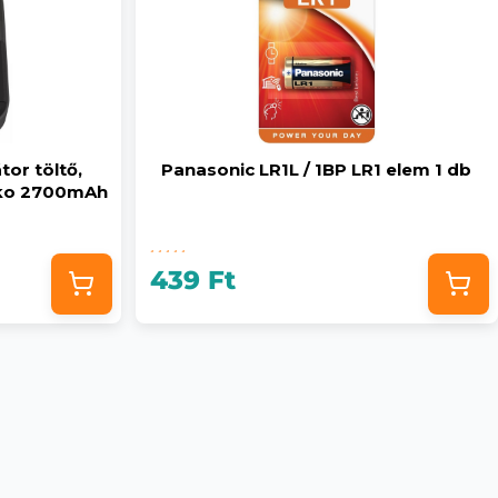
or töltő,
Panasonic LR1L / 1BP LR1 elem 1 db
yko 2700mAh
439 Ft