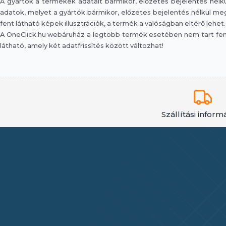
A gyártók a termékek adatait bármikor, előzetes bejelentés nélkül
adatok, melyet a gyártók bármikor, előzetes bejelentés nélkül megv
fent látható képek illusztrációk, a termék a valóságban eltérő lehet.
A OneClick.hu webáruház a legtöbb termék esetében nem tart fent 
látható, amely két adatfrissítés között változhat!
Szállítási inform