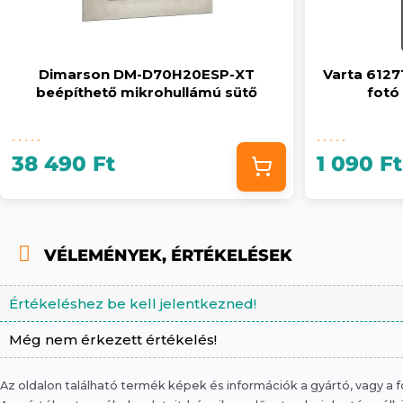
Dimarson DM-D70H20ESP-XT
Varta 61271
beépíthető mikrohullámú sütő
fotó 
38 490 Ft
1 090 Ft
VÉLEMÉNYEK, ÉRTÉKELÉSEK
Értékeléshez be kell jelentkezned!
Még nem érkezett értékelés!
Az oldalon található termék képek és információk a gyártó, vagy a