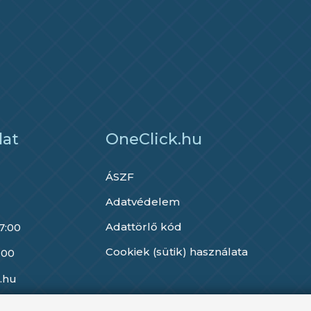
lat
OneClick.hu
ÁSZF
Adatvédelem
Adattörlő kód
17:00
Cookiek (sütik) használata
 00
.hu