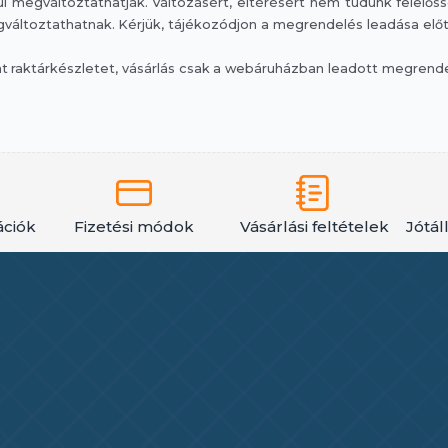
 megváltoztathatják. Változásért, eltérésért nem tudunk felelősség
áltoztathatnak. Kérjük, tájékozódjon a megrendelés leadása előtt, 
raktárkészletet, vásárlás csak a webáruházban leadott megrendelé
ációk
Fizetési módok
Vásárlási feltételek
Jótál