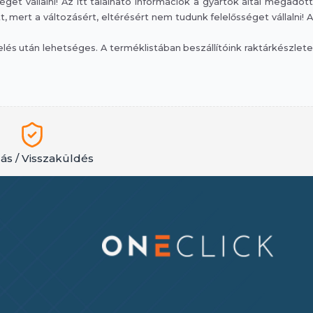
et vállalni! Az itt található információk a gyártók által megadott
mert a változásért, eltérésért nem tudunk felelősséget vállalni! A
s után lehetséges. A terméklistában beszállítóink raktárkészlete
lás / Visszaküldés