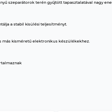
ényű szeparátorok terén gyűjtött tapasztalatával nagy en
ja a stabil kisülési teljesítményt.
s más kisméretű elektronikus készülékekhez.
artalmaznak