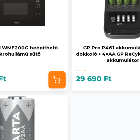
l WMF200G beépíthető
GP Pro P461 akkumulát
krohullámú sütő
dokkoló + 4×AA GP ReC
akkumulátor
Ft
29 690 Ft