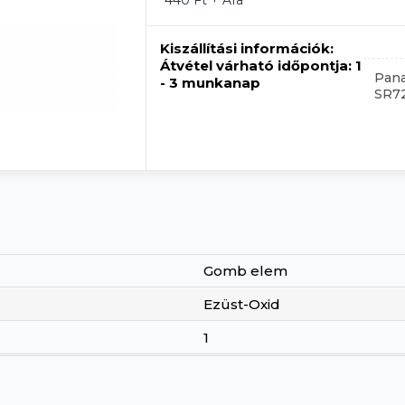
440 Ft + Áfa
Kiszállítási információk:
Átvétel várható időpontja:
1
Pana
- 3 munkanap
SR7
Gomb elem
Ezüst-Oxid
1