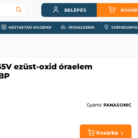
BELÉPÉS
KOSÁR
HÁZTARTÁSI KISGÉPEK
IRODASZEREK
SZÉPSÉGÁPOL
55V ezüst-oxid óraelem
1BP
Gyártó:
PANASONIC
Kosárba