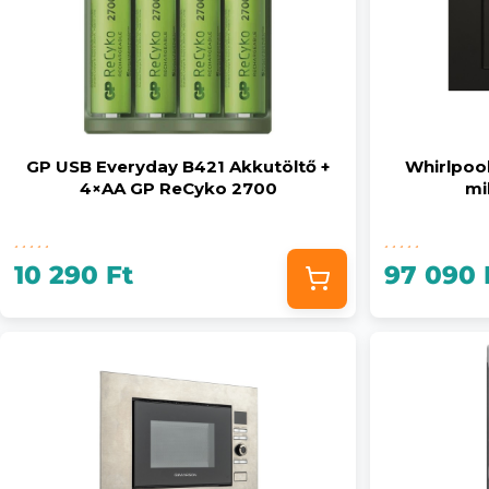
GP USB Everyday B421 Akkutöltő +
Whirlpoo
4×AA GP ReCyko 2700
mi
10 290 Ft
97 090 