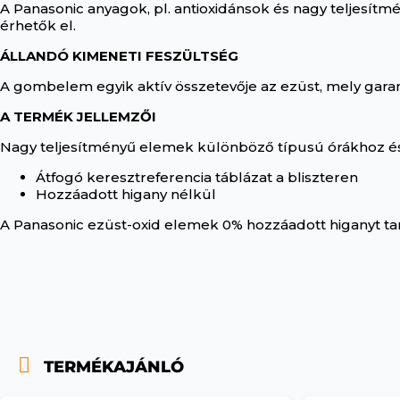
A Panasonic anyagok, pl. antioxidánsok és nagy teljesítm
érhetők el.
ÁLLANDÓ KIMENETI FESZÜLTSÉG
A gombelem egyik aktív összetevője az ezüst, mely garantál
A TERMÉK JELLEMZŐI
Nagy teljesítményű elemek különböző típusú órákhoz é
Átfogó keresztreferencia táblázat a bliszteren
Hozzáadott higany nélkül
A Panasonic ezüst-oxid elemek 0% hozzáadott higanyt t
TERMÉKAJÁNLÓ