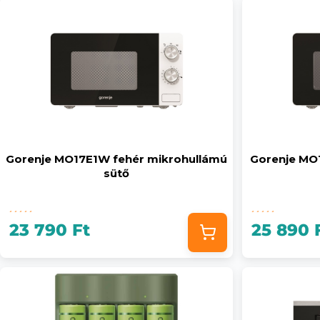
Gorenje MO17E1W fehér mikrohullámú
Gorenje MO
sütő
23 790 Ft
25 890 