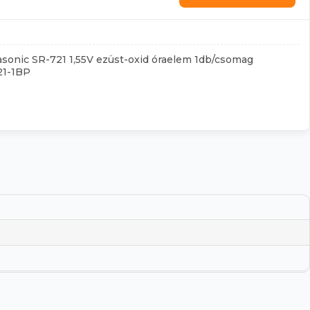
sonic SR-721 1,55V ezüst-oxid óraelem 1db/csomag
21-1BP