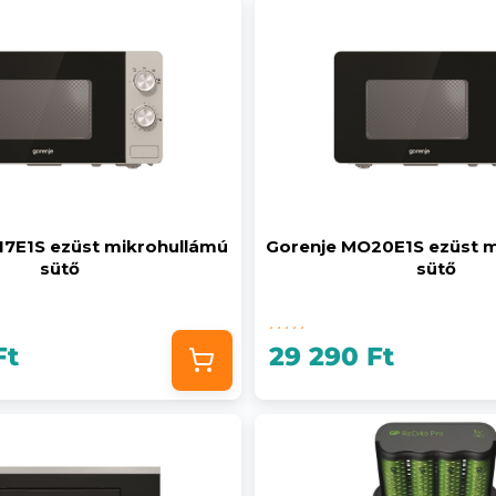
17E1S ezüst mikrohullámú
Gorenje MO20E1S ezüst m
sütő
sütő
Ft
29 290 Ft