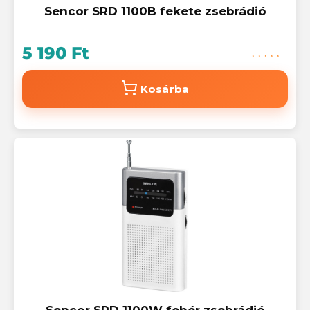
Sencor SRD 1100B fekete zsebrádió
5 190 Ft
Kosárba
Sencor SRD 1100W fehér zsebrádió