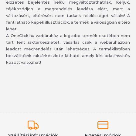
előzetes bejelentés nélkül megváltoztathatnak. Kérjük,
tájékozódjon a megrendelés leadása előtt, mert a
változásért, eltérésért nem tudunk felelősséget vállalni! A
fent látható képek illusztrációk, a termék a valóságban eltérő
lehet.
A OneClick.hu webáruház a legtöbb termék esetében nem
tart fent raktárkészletet, vásárlás csak a webáruházban
leadott megrendelés után lehetséges. A terméklistában
beszállítóink raktárkészlete látható, amely két adatfrissítés
között változhat!
Szállítási információk
Fizetési módok