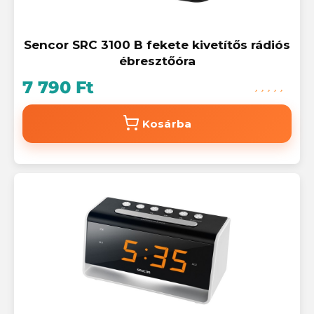
Sencor SRC 3100 B fekete kivetítős rádiós
ébresztőóra
7 790 Ft
Kosárba