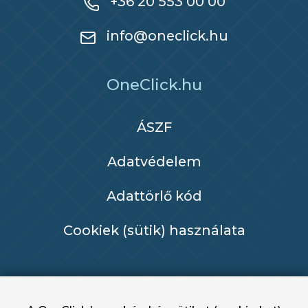
+36 20 553 00 00
info@oneclick.hu
OneClick.hu
ÁSZF
Adatvédelem
Adattörlő kód
Cookiek (sütik) használata