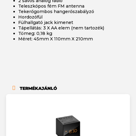
2 sávos analóg rádió
Teleszkópos fém FM antenna
Tekerőgombos hangerőszabályzó
Hordozófül
Fülhallgató jack kimenet
Tápellátás: 3 X AA elem (nem tartozék)
Tömeg: 0,18 kg
Méret: 45mm X 110mm X 210mm
TERMÉKAJÁNLÓ