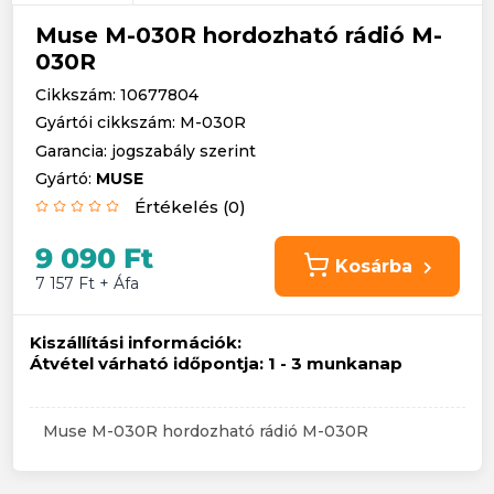
Muse M-030R hordozható rádió M-
030R
Cikkszám: 10677804
Gyártói cikkszám: M-030R
Garancia: jogszabály szerint
Gyártó:
MUSE
Értékelés (0)
9 090 Ft
Kosárba
7 157 Ft + Áfa
Kiszállítási információk:
Átvétel várható időpontja:
1 - 3 munkanap
Muse M-030R hordozható rádió M-030R