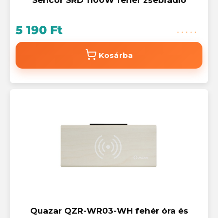
5 190 Ft
Kosárba
Quazar QZR-WR03-WH fehér óra és