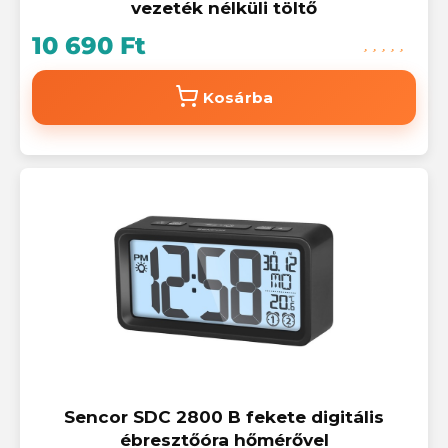
vezeték nélküli töltő
10 690 Ft
Kosárba
Sencor SDC 2800 B fekete digitális
ébresztőóra hőmérővel