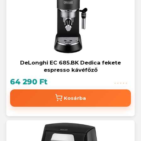
DeLonghi EC 685.BK Dedica fekete
espresso kávéfőző
64 290 Ft
Kosárba