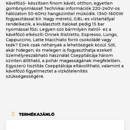
Kávéfőző- készítsen finom kávét, otthon, egyetlen
gombnyomással! Technikai információk 220-240V-os
hálózaton 50-60Hz hangszinttel működik. 1340-1600W
fogyasztással bír. Nagy méretű, 0,8L-es víztartállyal
rendelkezik, a kiválasztott italokat pedig 15 bar
nyomással főzi. Legyen szó bármilyen italról- ez a
kávéfőző elkészíti Önnek Ristretto, Espresso, Lungo,
Cappuccino, Latte Macchiato forró csokoládé vagy
teák? Ezek csak néhányak a lehetőségek közül. Sőt,
akár hidegen, és melegen is fogyaszthatja ezeket!
Személyreszabható használat Csepptálcája három
szinten állítható, a pohár magasságának megfelelően.
Egyszerű tisztítás Csepptálcája eltávolítható, valamint a
kávéfőző figyelmeztet a vízkőtelenítés
szükségességére.
TERMÉKAJÁNLÓ