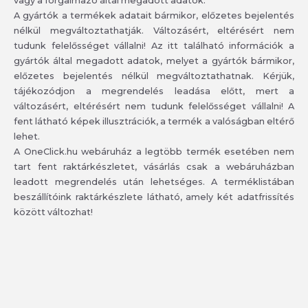
vagy a forgalmazó által megadott adatok.
A gyártók a termékek adatait bármikor, előzetes bejelentés
nélkül megváltoztathatják. Változásért, eltérésért nem
tudunk felelősséget vállalni! Az itt található információk a
gyártók által megadott adatok, melyet a gyártók bármikor,
előzetes bejelentés nélkül megváltoztathatnak. Kérjük,
tájékozódjon a megrendelés leadása előtt, mert a
változásért, eltérésért nem tudunk felelősséget vállalni! A
fent látható képek illusztrációk, a termék a valóságban eltérő
lehet.
A OneClick.hu webáruház a legtöbb termék esetében nem
tart fent raktárkészletet, vásárlás csak a webáruházban
leadott megrendelés után lehetséges. A terméklistában
beszállítóink raktárkészlete látható, amely két adatfrissítés
között változhat!