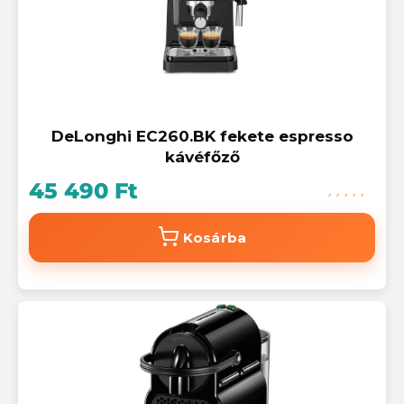
DeLonghi EC260.BK fekete espresso
kávéfőző
45 490 Ft
Kosárba