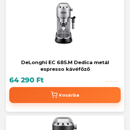
DeLonghi EC 685.M Dedica metál
espresso kávéfőző
64 290 Ft
Kosárba