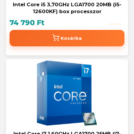
Intel Core i5 3,70GHz LGA1700 20MB (i5-
12600KF) box processzor
74 790 Ft
Kosárba
Intel Core i7 1,60GHz LGA1700 25MB (i7-