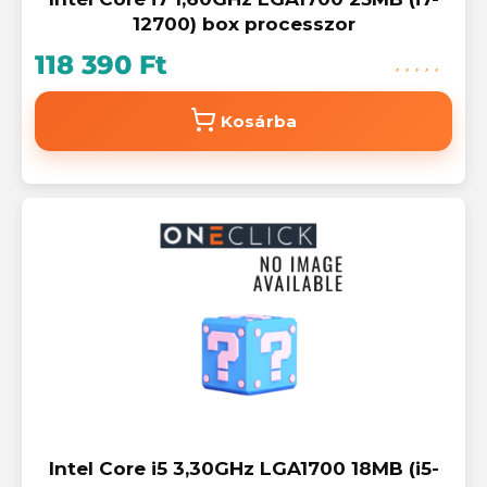
12700) box processzor
118 390 Ft
Kosárba
Intel Core i5 3,30GHz LGA1700 18MB (i5-