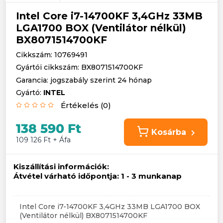
Intel Core i7-14700KF 3,4GHz 33MB
LGA1700 BOX (Ventilátor nélkül)
BX8071514700KF
Cikkszám: 10769491
Gyártói cikkszám: BX8071514700KF
Garancia: jogszabály szerint 24 hónap
Gyártó:
INTEL
Értékelés (0)
138 590 Ft
Kosárba
109 126 Ft + Áfa
Kiszállítási információk:
Átvétel várható időpontja:
1 - 3 munkanap
Intel Core i7-14700KF 3,4GHz 33MB LGA1700 BOX
(Ventilátor nélkül) BX8071514700KF