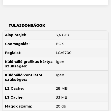
TULAJDONSÁGOK
Alap órajel:
3,4 GHz
Csomagolás:
BOX
Foglalat:
LGA1700
Különálló grafikus kártya
Igen
szükséges:
Különálló ventilátor
Igen
szükséges:
L2 Cache:
28 MB
L3 Cache:
33 MB
Magok száma:
20 db