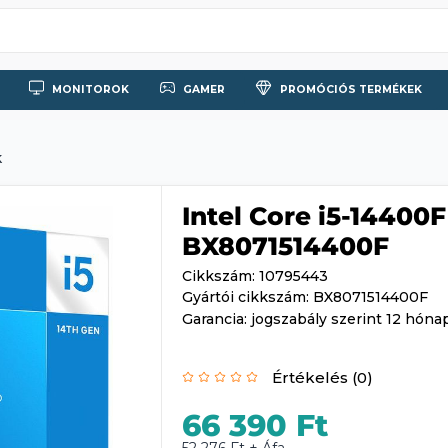
MONITOROK
GAMER
PROMÓCIÓS TERMÉKEK
k
Intel Core i5-1440
BX8071514400F
Cikkszám: 10795443
Gyártói cikkszám: BX8071514400F
Garancia: jogszabály szerint 12 hóna
Értékelés (0)
66 390 Ft