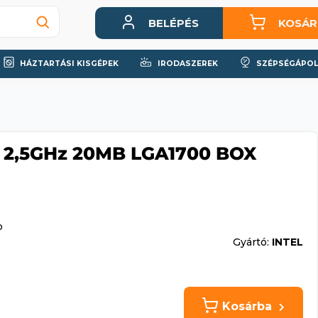
BELÉPÉS
KOSÁR
HÁZTARTÁSI KISGÉPEK
IRODASZEREK
SZÉPSÉGÁPOL
0F 2,5GHz 20MB LGA1700 BOX
p
Gyártó:
INTEL
Kosárba