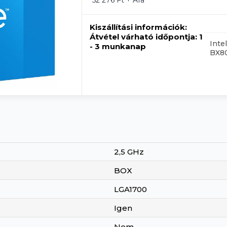
52 276 Ft + Áfa
Kiszállítási információk:
Átvétel várható időpontja:
1
Inte
- 3 munkanap
BX8
2,5 GHz
BOX
LGA1700
Igen
Nem