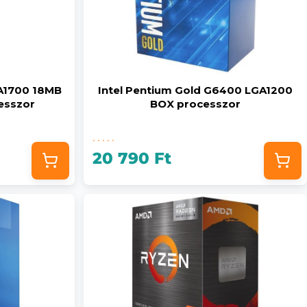
GA1700 18MB
Intel Pentium Gold G6400 LGA1200
cesszor
BOX processzor
20 790 Ft