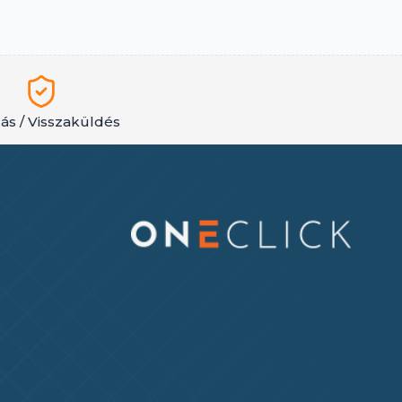
lás / Visszaküldés