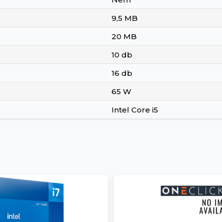
9,5 MB
20 MB
10 db
16 db
65 W
Intel Core i5