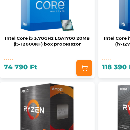
Intel Core i5 3,70GHz LGA1700 20MB
Intel Core
(i5-12600KF) box processzor
(i7-12
74 790 Ft
118 390 