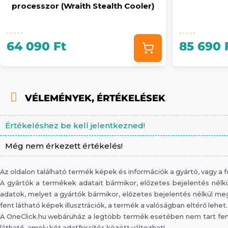
processzor (Wraith Stealth Cooler)
64 090 Ft
85 690 
VÉLEMÉNYEK, ÉRTÉKELÉSEK
Értékeléshez be kell jelentkezned!
Még nem érkezett értékelés!
Az oldalon található termék képek és információk a gyártó, vagy a
A gyártók a termékek adatait bármikor, előzetes bejelentés nélkül
adatok, melyet a gyártók bármikor, előzetes bejelentés nélkül megv
fent látható képek illusztrációk, a termék a valóságban eltérő lehet.
A OneClick.hu webáruház a legtöbb termék esetében nem tart fent 
látható, amely két adatfrissítés között változhat!