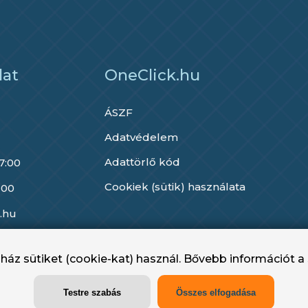
lat
OneClick.hu
ÁSZF
Adatvédelem
Adattörlő kód
17:00
Cookiek (sütik) használata
 00
.hu
áz sütiket (cookie-kat) használ. Bővebb információt a 
OneClick.hu - OneClick Hungary Kft. 2022 - 2025
Testre szabás
Összes elfogadása