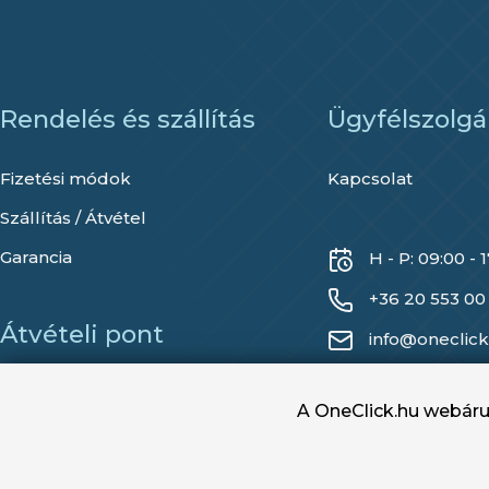
Rendelés és szállítás
Ügyfélszolgá
Fizetési módok
Kapcsolat
Szállítás / Átvétel
Garancia
H - P: 09:00 - 
+36 20 553 00
Átvételi pont
info@oneclick
2013 Pomáz, Eper utca 2.
A OneClick.hu webáruh