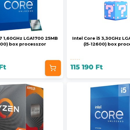
 i7 1,60GHz LGA1700 25MB
Intel Core i5 3,30GHz L
700) box processzor
(i5-12600) box pro
Ft
115 190 Ft