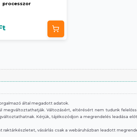
processzor
Ft
 forgalmazó által megadott adatok.
 megváltoztathatják. Változásért, eltérésért nem tudunk felelősség
áltoztathatnak. Kérjük, tájékozódjon a megrendelés leadása előtt, 
raktárkészletet, vásárlás csak a webáruházban leadott megrendelé