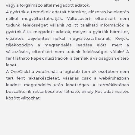
vagy a forgalmazó által megadott adatok.
A gyártók a termékek adatait bármikor, előzetes bejelentés
nélkül megváltoztathatják. Változásért, eltérésért nem
tudunk felelősséget vállalni! Az itt található információk a
gyártók által megadott adatok, melyet a gyártók bármikor,
előzetes bejelentés nélkül megváltoztathatnak. Kérjük,
tájékozódjon a megrendelés leadása előtt, mert a
változásért, eltérésért nem tudunk felelősséget vállalni! A
fent látható képek illusztrációk, a termék a valóságban eltérő
lehet.
A OneClick.hu webáruház a legtöbb termék esetében nem
tart fent raktárkészletet, vásárlás csak a webáruházban
leadott megrendelés után lehetséges. A terméklistában
beszállítóink raktárkészlete látható, amely két adatfrissítés
között változhat!