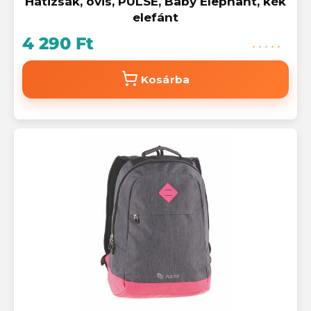
Hátizsák, ovis, PULSE, Baby Elephant, kék
elefánt
4 290 Ft
Kosárba