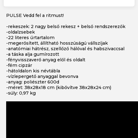
PULSE Vedd fel a ritmust!
-rekeszek: 2 nagy belső rekesz + belső rendszerezők
-oldalzsebek
-22 literes űrtartalom
-megerősített, állítható hosszúságú vállszíjak
-anatómiai hátrész, szellőző hálóval és habszivaccsal
-a táska alja gumírozott
-fényvisszaverő anyag elől és oldalt
-fém cipzár
-hátoldalon kis névtábla
-vízlepergető anyaggal bevonva
-anyag: poliészter 600d
-méret: 38x28x18 cm (kibővítve 38x28x24 cm)
-súly: 0,97 kg