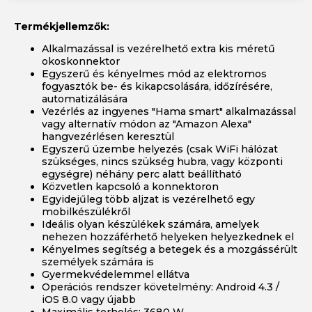
Termékjellemzők:
Alkalmazással is vezérelhető extra kis méretű
okoskonnektor
Egyszerű és kényelmes mód az elektromos
fogyasztók be- és kikapcsolására, időzírésére,
automatizálására
Vezérlés az ingyenes "Hama smart" alkalmazással
vagy alternatív módon az "Amazon Alexa"
hangvezérlésen keresztül
Egyszerű üzembe helyezés (csak WiFi hálózat
szükséges, nincs szükség hubra, vagy központi
egységre) néhány perc alatt beállítható
Közvetlen kapcsoló a konnektoron
Egyidejűleg több aljzat is vezérelhető egy
mobilkészülékről
Ideális olyan készülékek számára, amelyek
nehezen hozzáférhető helyeken helyezkednek el
Kényelmes segítség a betegek és a mozgássérült
személyek számára is
Gyermekvédelemmel ellátva
Operációs rendszer követelmény: Android 4.3 /
iOS 8.0 vagy újabb
Maximális terhelés: 3680 W