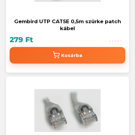
Gembird UTP CAT5E 0,5m szürke patch
kábel
279 Ft
Kosárba