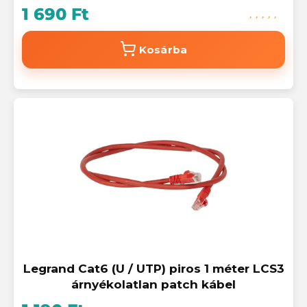
1 690 Ft
Kosárba
Legrand Cat6 (U / UTP) piros 1 méter LCS3
árnyékolatlan patch kábel