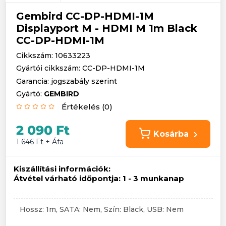
Gembird CC-DP-HDMI-1M
Displayport M - HDMI M 1m Black
CC-DP-HDMI-1M
Cikkszám: 10633223
Gyártói cikkszám: CC-DP-HDMI-1M
Garancia: jogszabály szerint
Gyártó:
GEMBIRD
Értékelés (0)
2 090 Ft
Kosárba
1 646 Ft + Áfa
Kiszállítási információk:
Átvétel várható időpontja:
1 - 3 munkanap
Hossz: 1m, SATA: Nem, Szín: Black, USB: Nem