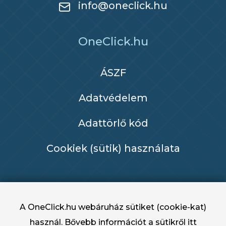
info@oneclick.hu
OneClick.hu
ÁSZF
Adatvédelem
Adattörlő kód
Cookiek (sütik) használata
A OneClick.hu webáruház sütiket (cookie-kat)
használ. Bővebb információt a sütikről
itt