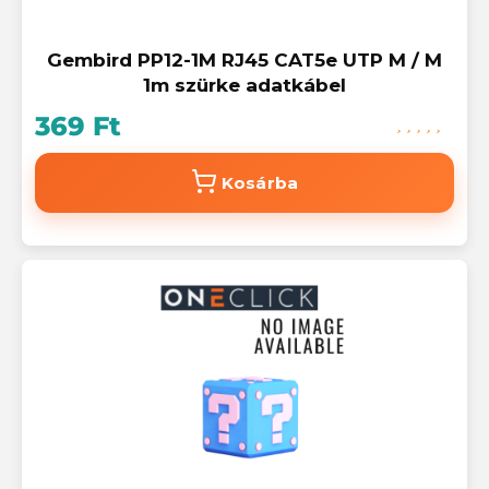
Gembird PP12-1M RJ45 CAT5e UTP M / M
1m szürke adatkábel
369 Ft
Kosárba