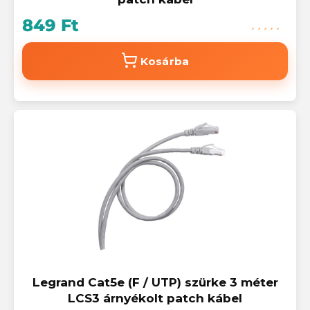
849 Ft
Kosárba
Legrand Cat5e (F / UTP) szürke 3 méter
LCS3 árnyékolt patch kábel