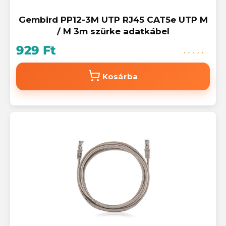
Gembird PP12-3M UTP RJ45 CAT5e UTP M
/ M 3m szürke adatkábel
929 Ft
Kosárba