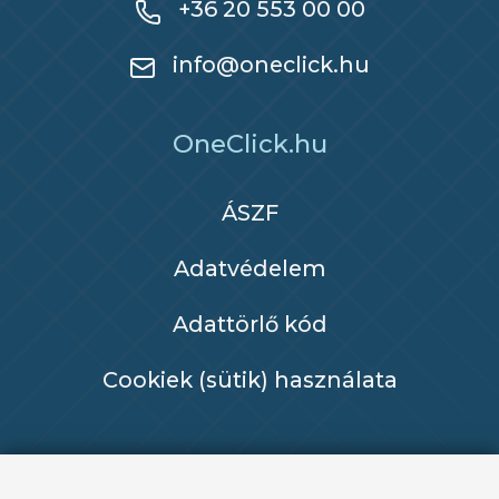
+36 20 553 00 00
info@oneclick.hu
OneClick.hu
ÁSZF
Adatvédelem
Adattörlő kód
Cookiek (sütik) használata