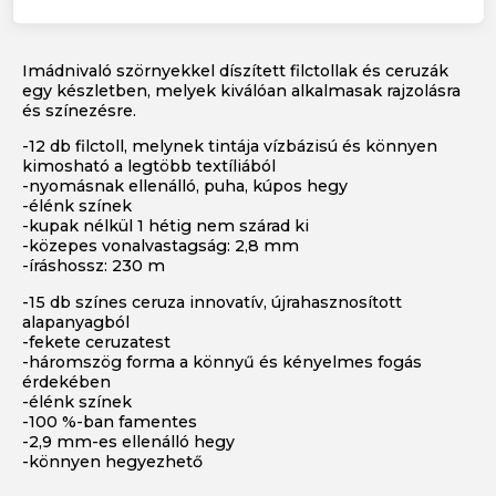
Imádnivaló szörnyekkel díszített filctollak és ceruzák
egy készletben, melyek kiválóan alkalmasak rajzolásra
és színezésre.
-12 db filctoll, melynek tintája vízbázisú és könnyen
kimosható a legtöbb textíliából
-nyomásnak ellenálló, puha, kúpos hegy
-élénk színek
-kupak nélkül 1 hétig nem szárad ki
-közepes vonalvastagság: 2,8 mm
-íráshossz: 230 m
-15 db színes ceruza innovatív, újrahasznosított
alapanyagból
-fekete ceruzatest
-háromszög forma a könnyű és kényelmes fogás
érdekében
-élénk színek
-100 %-ban famentes
-2,9 mm-es ellenálló hegy
-könnyen hegyezhető