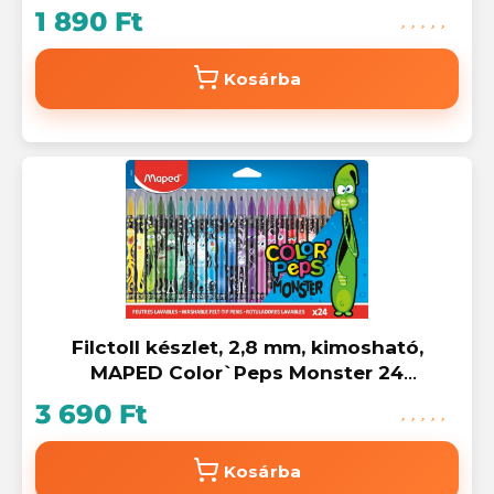
szín
1 890 Ft
Kosárba
Filctoll készlet, 2,8 mm, kimosható,
MAPED Color`Peps Monster 24
különböző szín
3 690 Ft
Kosárba