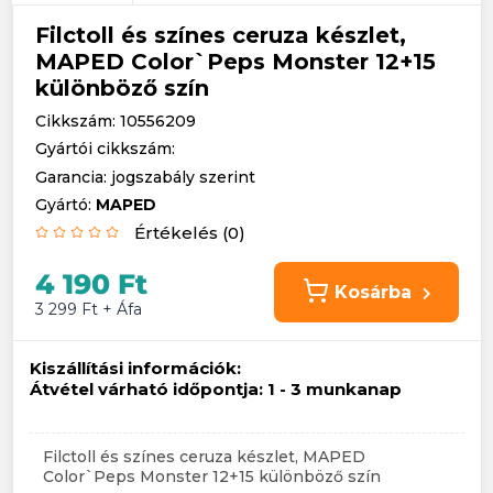
Filctoll és színes ceruza készlet,
MAPED Color`Peps Monster 12+15
különböző szín
Cikkszám: 10556209
Gyártói cikkszám:
Garancia: jogszabály szerint
Gyártó:
MAPED
Értékelés (0)
4 190 Ft
Kosárba
3 299 Ft + Áfa
Kiszállítási információk:
Átvétel várható időpontja:
1 - 3 munkanap
Filctoll és színes ceruza készlet, MAPED
Color`Peps Monster 12+15 különböző szín