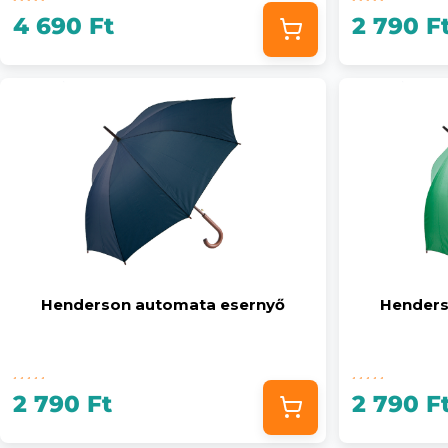
4 690 Ft
2 790 F
Henderson automata esernyő
Henders
2 790 Ft
2 790 F