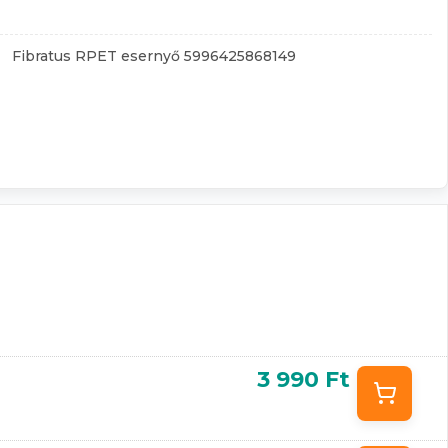
Fibratus RPET esernyő 5996425868149
3 990 Ft