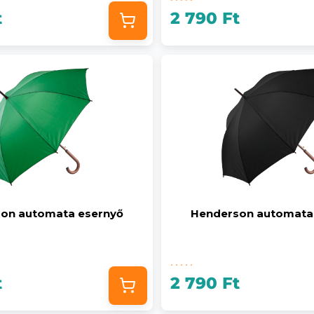
t
2 790 Ft
on automata esernyő
Henderson automata
t
2 790 Ft