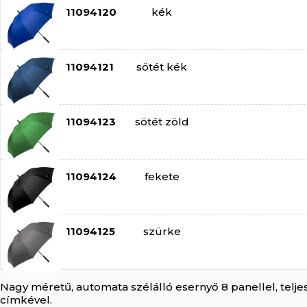
11094120
kék
11094121
sötét kék
11094123
sötét zöld
11094124
fekete
11094125
szürke
Nagy méretű, automata szélálló esernyő 8 panellel, tel
címkével.