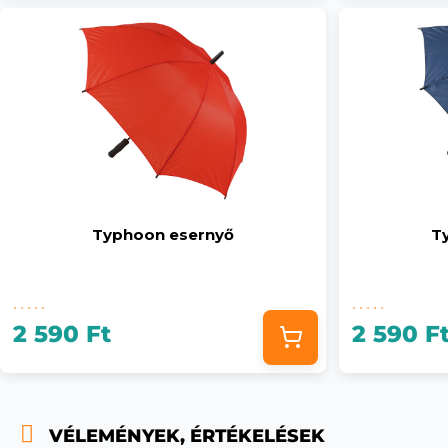
Typhoon esernyő
T
2 590 Ft
2 590 F
VÉLEMÉNYEK, ÉRTÉKELÉSEK