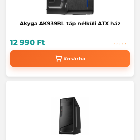
Akyga AK939BL táp nélküli ATX ház
12 990 Ft
Kosárba