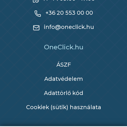
+36 20 553 00 00
info@oneclick.hu
OneClick.hu
ÁSZF
Adatvédelem
Adattörlő kód
Cookiek (sütik) használata