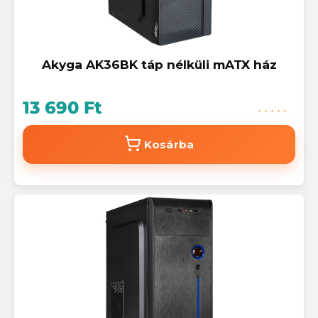
Akyga AK36BK táp nélküli mATX ház
13 690 Ft
Kosárba