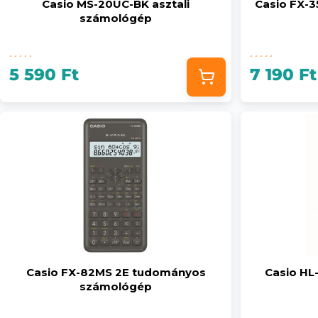
Casio MS-20UC-BK asztali
Casio FX-
számológép
5 590 Ft
7 190 Ft
Casio FX-82MS 2E tudományos
Casio HL
számológép