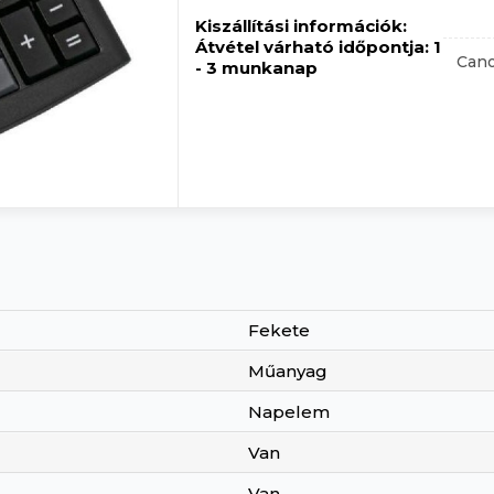
Kiszállítási információk:
Átvétel várható időpontja:
1
Cano
- 3 munkanap
Fekete
Műanyag
Napelem
Van
Van