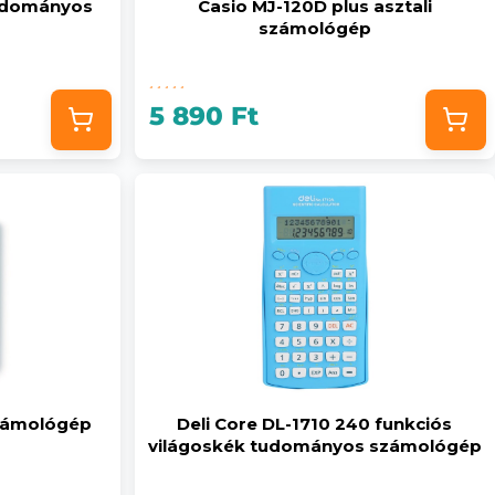
tudományos
Casio MJ-120D plus asztali
számológép
5 890 Ft
zámológép
Deli Core DL-1710 240 funkciós
világoskék tudományos számológép