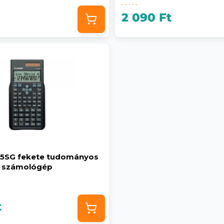
2 090 Ft
15SG fekete tudományos
számológép
t