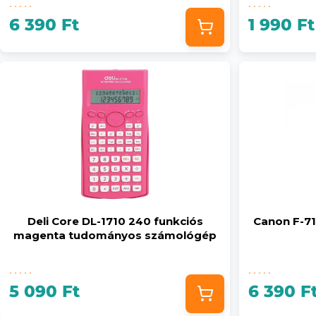
6 390 Ft
1 990 Ft
Deli Core DL-1710 240 funkciós
Canon F-7
magenta tudományos számológép
5 090 Ft
6 390 F