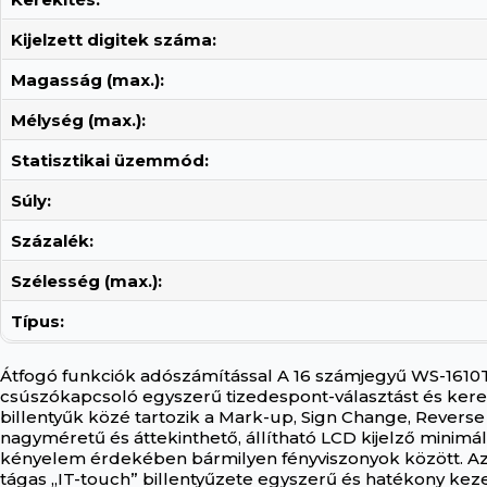
Kijelzett digitek száma:
Magasság (max.):
Mélység (max.):
Statisztikai üzemmód:
Súly:
Százalék:
Szélesség (max.):
Típus:
Átfogó funkciók adószámítással A 16 számjegyű WS-1610T 
csúszókapcsoló egyszerű tizedespont-választást és kere
billentyűk közé tartozik a Mark-up, Sign Change, Reverse
nagyméretű és áttekinthető, állítható LCD kijelző minimá
kényelem érdekében bármilyen fényviszonyok között. Az 
tágas „IT-touch” billentyűzete egyszerű és hatékony keze