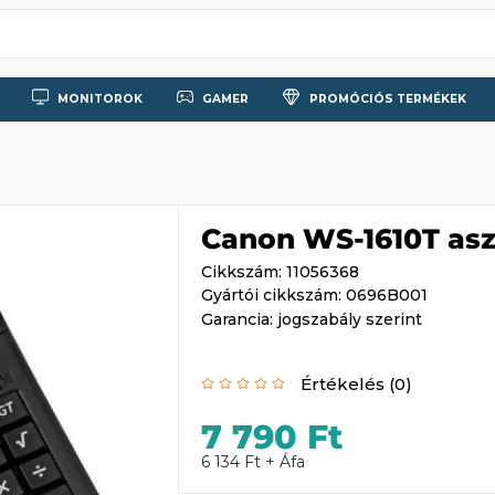
MONITOROK
GAMER
PROMÓCIÓS TERMÉKEK
Canon WS-1610T asz
Cikkszám: 11056368
Gyártói cikkszám: 0696B001
Garancia: jogszabály szerint
Értékelés (0)
7 790 Ft
6 134 Ft + Áfa