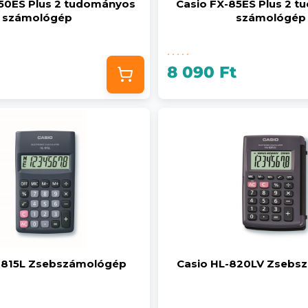
350ES Plus 2 tudományos
Casio FX-85ES Plus 2 
számológép
számológép
8 090 Ft
-815L Zsebszámológép
Casio HL-820LV Zsebs