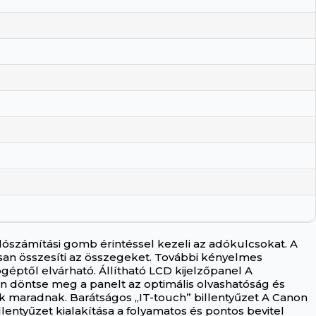
ószámítási gomb érintéssel kezeli az adókulcsokat. A
san összesíti az összegeket. További kényelmes
éptől elvárható. Állítható LCD kijelzőpanel A
en döntse meg a panelt az optimális olvashatóság és
k maradnak. Barátságos „IT-touch” billentyűzet A Canon
lentyűzet kialakítása a folyamatos és pontos bevitel