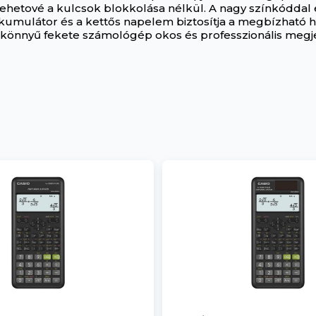
lehetové a kulcsok blokkolása nélkül. A nagy színkóddal 
kkumulátor és a kettős napelem biztosítja a megbízható 
és könnyű fekete számológép okos és professzionális megj