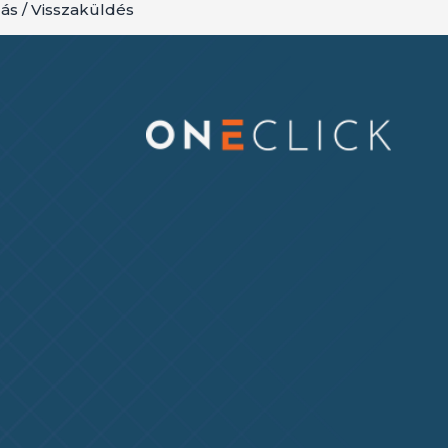
lás / Visszaküldés