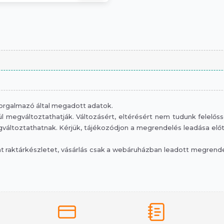
 forgalmazó által megadott adatok.
 megváltoztathatják. Változásért, eltérésért nem tudunk felelősség
áltoztathatnak. Kérjük, tájékozódjon a megrendelés leadása előtt, 
raktárkészletet, vásárlás csak a webáruházban leadott megrendelé