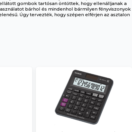
ellátott gombok tartósan öntöttek, hogy ellenálljanak a
használatot bárhol és mindenhol bármilyen fényviszonyok
elenésű. Úgy tervezték, hogy szépen elférjen az asztalon