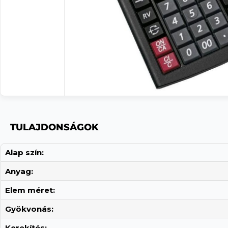
TULAJDONSÁGOK
Alap szín:
Anyag:
Elem méret:
Gyökvonás:
Kerekítés: