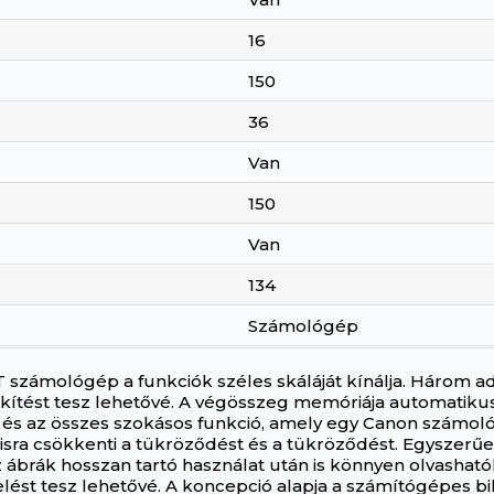
16
150
36
Van
150
Van
134
Számológép
számológép a funkciók széles skáláját kínálja. Három ad
kítést tesz lehetővé. A végösszeg memóriája automatiku
 és az összes szokásos funkció, amely egy Canon számológ
lisra csökkenti a tükröződést és a tükröződést. Egyszerű
ábrák hosszan tartó használat után is könnyen olvasható
lést tesz lehetővé. A koncepció alapja a számítógépes bil