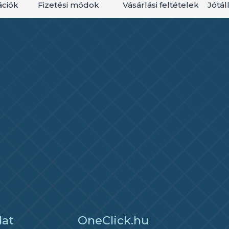
ációk
Fizetési módok
Vásárlási feltételek
Jótál
lat
OneClick.hu