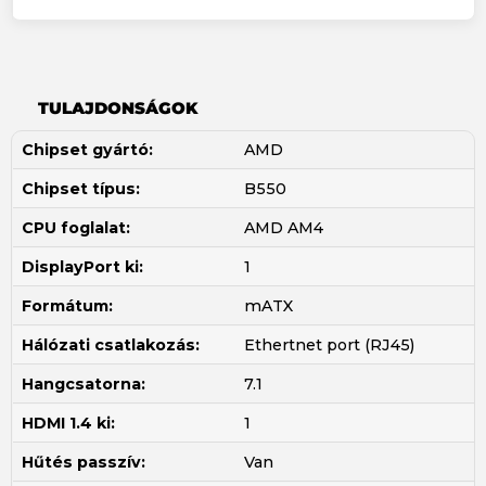
TULAJDONSÁGOK
Chipset gyártó:
AMD
Chipset típus:
B550
CPU foglalat:
AMD AM4
DisplayPort ki:
1
Formátum:
mATX
Hálózati csatlakozás:
Ethertnet port (RJ45)
Hangcsatorna:
7.1
HDMI 1.4 ki:
1
Hűtés passzív:
Van