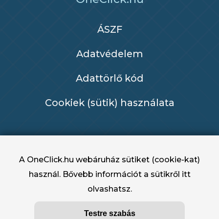
ÁSZF
Adatvédelem
Adattörlő kód
Cookiek (sütik) használata
A OneClick.hu webáruház sütiket (cookie-kat)
használ. Bővebb információt a sütikről
itt
olvashatsz.
OneClick.hu - OneClick Hungary Kft. 2022 -
Testre szabás