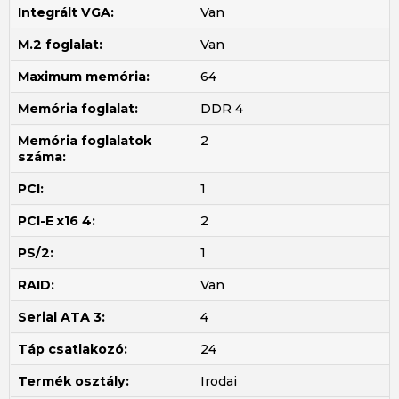
Integrált VGA:
Van
M.2 foglalat:
Van
Maximum memória:
64
Memória foglalat:
DDR 4
Memória foglalatok
2
száma:
PCI:
1
PCI-E x16 4:
2
PS/2:
1
RAID:
Van
Serial ATA 3:
4
Táp csatlakozó:
24
Termék osztály:
Irodai