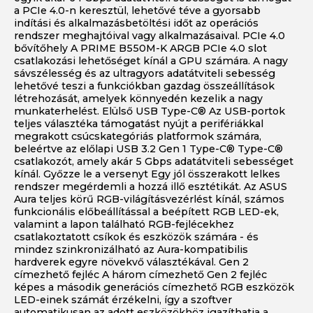
a PCIe 4.0-n keresztül, lehetővé téve a gyorsabb
indítási és alkalmazásbetöltési időt az operációs
rendszer meghajtóival vagy alkalmazásaival. PCIe 4.0
bővítőhely A PRIME B550M-K ARGB PCIe 4.0 slot
csatlakozási lehetőséget kínál a GPU számára. A nagy
sávszélesség és az ultragyors adatátviteli sebesség
lehetővé teszi a funkciókban gazdag összeállítások
létrehozását, amelyek könnyedén kezelik a nagy
munkaterhelést. Elülső USB Type-C® Az USB-portok
teljes választéka támogatást nyújt a perifériákkal
megrakott csúcskategóriás platformok számára,
beleértve az előlapi USB 3.2 Gen 1 Type-C® Type-C®
csatlakozót, amely akár 5 Gbps adatátviteli sebességet
kínál. Győzze le a versenyt Egy jól összerakott lelkes
rendszer megérdemli a hozzá illő esztétikát. Az ASUS
Aura teljes körű RGB-világításvezérlést kínál, számos
funkcionális előbeállítással a beépített RGB LED-ek,
valamint a lapon található RGB-fejlécekhez
csatlakoztatott csíkok és eszközök számára - és
mindez szinkronizálható az Aura-kompatibilis
hardverek egyre növekvő választékával. Gen 2
címezhető fejléc A három címezhető Gen 2 fejléc
képes a második generációs címezhető RGB eszközök
LED-einek számát érzékelni, így a szoftver
automatikusan az adott eszközökhöz igazíthatja a