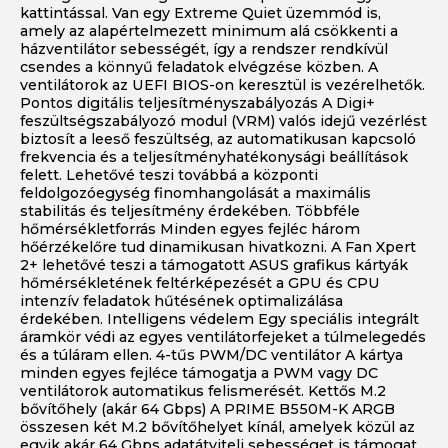
kattintással. Van egy Extreme Quiet üzemmód is,
amely az alapértelmezett minimum alá csökkenti a
házventilátor sebességét, így a rendszer rendkívül
csendes a könnyű feladatok elvégzése közben. A
ventilátorok az UEFI BIOS-on keresztül is vezérelhetők.
Pontos digitális teljesítményszabályozás A Digi+
feszültségszabályozó modul (VRM) valós idejű vezérlést
biztosít a leeső feszültség, az automatikusan kapcsoló
frekvencia és a teljesítményhatékonysági beállítások
felett. Lehetővé teszi továbbá a központi
feldolgozóegység finomhangolását a maximális
stabilitás és teljesítmény érdekében. Többféle
hőmérsékletforrás Minden egyes fejléc három
hőérzékelőre tud dinamikusan hivatkozni. A Fan Xpert
2+ lehetővé teszi a támogatott ASUS grafikus kártyák
hőmérsékletének feltérképezését a GPU és CPU
intenzív feladatok hűtésének optimalizálása
érdekében. Intelligens védelem Egy speciális integrált
áramkör védi az egyes ventilátorfejeket a túlmelegedés
és a túláram ellen. 4-tűs PWM/DC ventilátor A kártya
minden egyes fejléce támogatja a PWM vagy DC
ventilátorok automatikus felismerését. Kettős M.2
bővítőhely (akár 64 Gbps) A PRIME B550M-K ARGB
összesen két M.2 bővítőhelyet kínál, amelyek közül az
egyik akár 64 Gbps adatátviteli sebességet is támogat