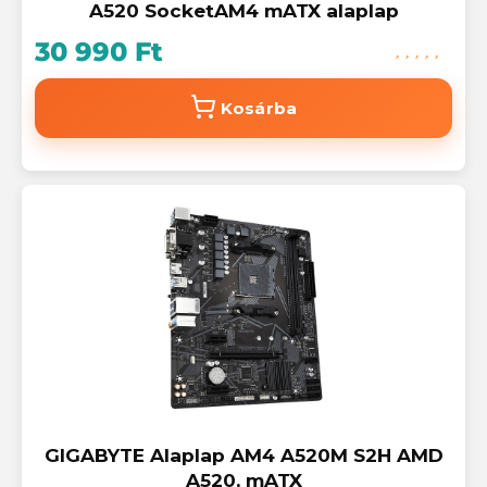
A520 SocketAM4 mATX alaplap
30 990 Ft
Kosárba
GIGABYTE Alaplap AM4 A520M S2H AMD
A520, mATX