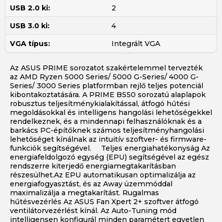
USB 2.0 ki:
2
USB 3.0 ki:
4
VGA típus:
Integrált VGA
Az ASUS PRIME sorozatot szakértelemmel tervezték
az AMD Ryzen 5000 Series/ 5000 G-Series/ 4000 G-
Series/ 3000 Series platformban rejlő teljes potenciál
kibontakoztatására. A PRIME B550 sorozatú alaplapok
robusztus teljesítménykialakítással, átfogó hűtési
megoldásokkal és intelligens hangolási lehetőségekkel
rendelkeznek, és a mindennapi felhasználóknak és a
barkács PC-építőknek számos teljesítményhangolási
lehetőséget kínálnak az intuitív szoftver- és firmware-
funkciók segítségével. Teljes energiahatékonyság Az
energiafeldolgozó egység (EPU) segítségével az egész
rendszerre kiterjedő energiamegtakarításban
részesülhet.Az EPU automatikusan optimalizálja az
energiafogyasztást, és az Away üzemmóddal
maximalizálja a megtakarítást. Rugalmas
hűtésvezérlés Az ASUS Fan Xpert 2+ szoftver átfogó
ventilátorvezérlést kínál. Az Auto-Tuning mód
intelligensen konfigurál minden paramétert egyetlen