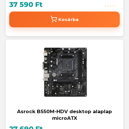
37 590 Ft
Kosárba
Asrock B550M-HDV desktop alaplap
microATX
27 690 Ft