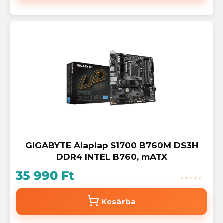
GIGABYTE Alaplap S1700 B760M DS3H
DDR4 INTEL B760, mATX
35 990 Ft
Kosárba