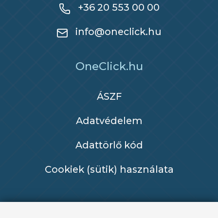
+36 20 553 00 00
info@oneclick.hu
OneClick.hu
ÁSZF
Adatvédelem
Adattörlő kód
Cookiek (sütik) használata