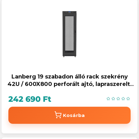
Lanberg 19 szabadon álló rack szekrény
42U / 600X800 perforált ajtó, lapraszerelt,
LCD kijelző, fekete V2
242 690 Ft
Kosárba