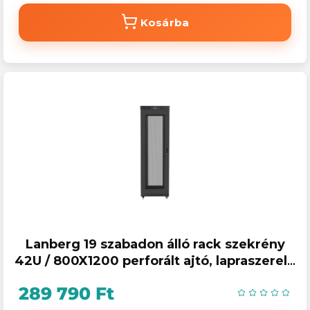
Kosárba
Lanberg 19 szabadon álló rack szekrény
42U / 800X1200 perforált ajtó, lapraszerelt,
LCD kijelző, fekete V2
289 790 Ft