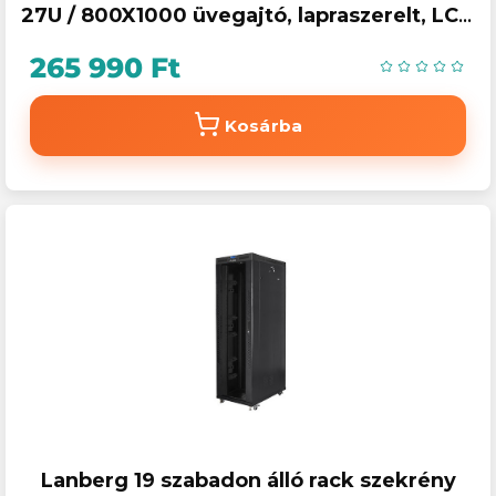
27U / 800X1000 üvegajtó, lapraszerelt, LCD
kijelző, fekete V2
265 990 Ft
Kosárba
Lanberg 19 szabadon álló rack szekrény