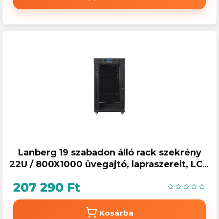
Lanberg 19 szabadon álló rack szekrény
22U / 800X1000 üvegajtó, lapraszerelt, LCD
kijelző, fekete V2
207 290 Ft
Kosárba