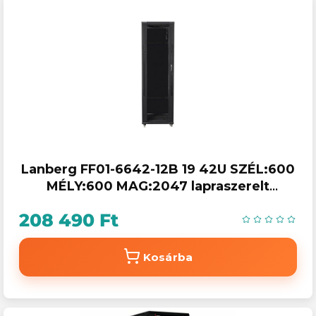
Lanberg FF01-6642-12B 19 42U SZÉL:600
MÉLY:600 MAG:2047 lapraszerelt
üvegajtós fekete rack szekrény
208 490 Ft
Kosárba