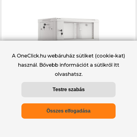
A OneClick.hu webáruház sütiket (cookie-kat)
használ. Bővebb információt a sütikről
itt
Lanberg 19 fali rack szekrény 4U / 600X450
olvashatsz.
lapraszerelt, szürke V2
Testre szabás
26 290 Ft
Kosárba
Összes elfogadása