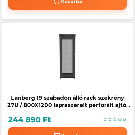
Kosárba
Lanberg 19 szabadon álló rack szekrény
27U / 800X1200 lapraszerelt perforált ajtó,
LCD kijelző, fekete
244 890 Ft