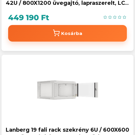
42U / 800X1200 üvegajtó, lapraszerelt, LCD
kijelző, fekete V2
449 190 Ft
Kosárba
Lanberg 19 fali rack szekrény 6U / 600X600