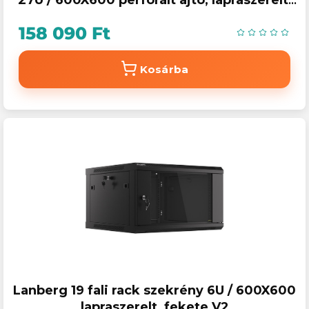
27U / 600X600 perforált ajtó, lapraszerelt,
LCD kijelző, fekete V2
158 090 Ft
Kosárba
Lanberg 19 fali rack szekrény 6U / 600X600
lapraszerelt, fekete V2