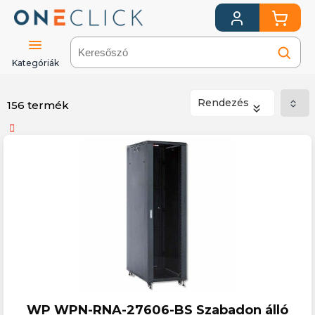
Kategóriák
Rendezés
156 termék
Számítástechnika
Hálózati
eszközök
Rack
szekrény
WP WPN-RNA-27606-BS Szabadon álló