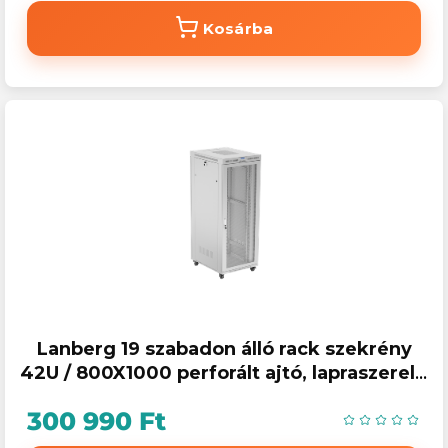
Kosárba
Lanberg 19 szabadon álló rack szekrény
42U / 800X1000 perforált ajtó, lapraszerelt,
LCD kijelző, szürke
300 990 Ft