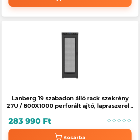
Lanberg 19 szabadon álló rack szekrény
27U / 800X1000 perforált ajtó, lapraszerelt,
LCD kijelző, fekete V2
283 990 Ft
Kosárba