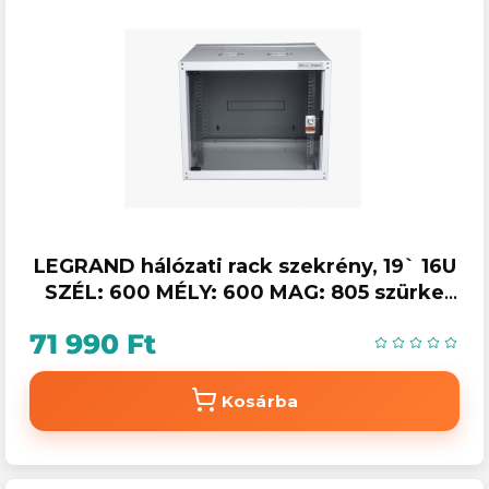
LEGRAND hálózati rack szekrény, 19` 16U
SZÉL: 600 MÉLY: 600 MAG: 805 szürke
egyrészes, üvegajtós készre szerelt MAX:
71 990 Ft
65
Kosárba