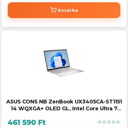
Kosárba
ASUS CONS NB ZenBook UX3405CA-ST1151
14 WQXGA+ OLED GL, Intel Core Ultra 7
255H , 16GB, 1TB M.2, INT, NOOS, Ezüst
461 590 Ft