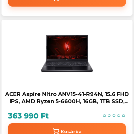
ACER Aspire Nitro ANV15-41-R94N, 15.6 FHD
IPS, AMD Ryzen 5-6600H, 16GB, 1TB SSD,
GeForce RTX 3050, DOS, fekete
363 990 Ft
Kosárba