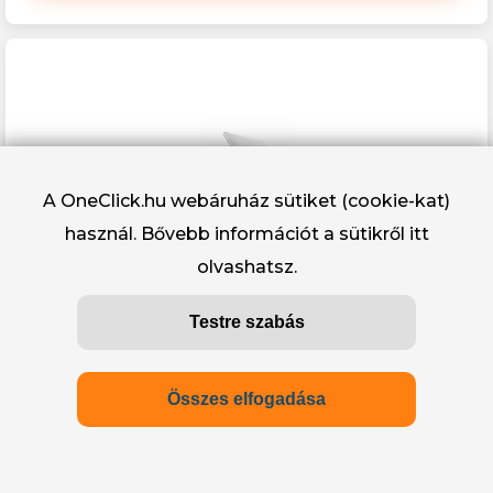
A OneClick.hu webáruház sütiket (cookie-kat)
használ. Bővebb információt a sütikről
itt
olvashatsz.
DELL Pro 14 (PC14255) 14.0 FHD+, AMD
Testre szabás
Ryzen(TM) AI 7 350 (5.0GHz), 16GB, 512GB
SSD, Win 11 Pro
573 290 Ft
Összes elfogadása
Kosárba