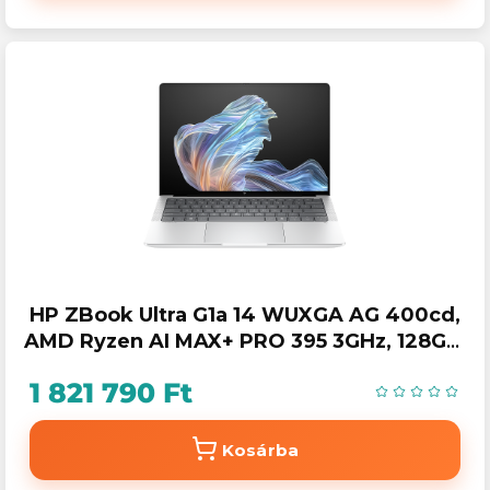
HP ZBook Ultra G1a 14 WUXGA AG 400cd,
AMD Ryzen AI MAX+ PRO 395 3GHz, 128GB,
2TB, Win 11 Prof.
1 821 790 Ft
Kosárba