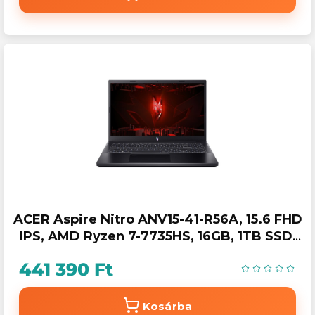
ACER Aspire Nitro ANV15-41-R56A, 15.6 FHD
IPS, AMD Ryzen 7-7735HS, 16GB, 1TB SSD,
GeForce RTX 4050, Win11 Home, fekete
441 390 Ft
Kosárba