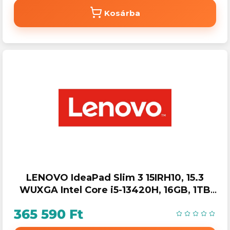
Kosárba
LENOVO IdeaPad Slim 3 15IRH10, 15.3
WUXGA Intel Core i5-13420H, 16GB, 1TB
SSD, Win11 Home S, Luna Grey
365 590 Ft