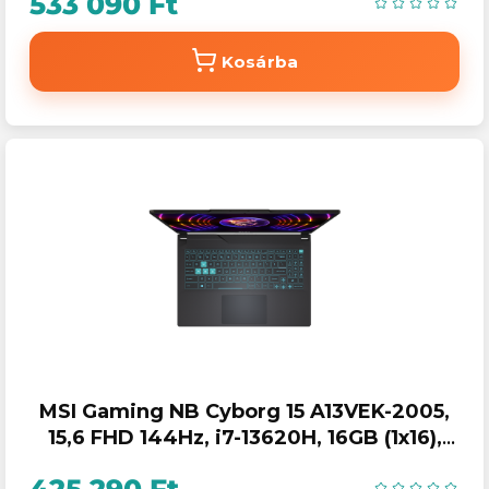
533 090 Ft
Kosárba
MSI Gaming NB Cyborg 15 A13VEK-2005,
15,6 FHD 144Hz, i7-13620H, 16GB (1x16),
512GB M.2, RTX 4050 6GB, NOOS, Fekete