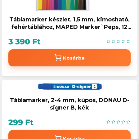
Táblamarker készlet, 1,5 mm, kimosható,
fehértáblához, MAPED Marker`Peps, 12
különböző szín
3 390 Ft
Kosárba
Táblamarker, 2-4 mm, kúpos, DONAU D-
signer B, kék
299 Ft
Kosárba