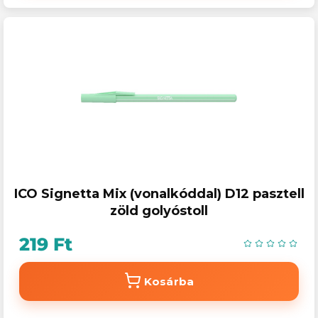
ICO Signetta Mix (vonalkóddal) D12 pasztell
zöld golyóstoll
219 Ft
Kosárba