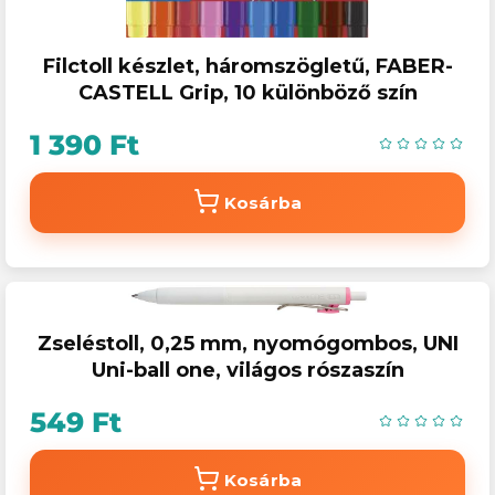
Filctoll készlet, háromszögletű, FABER-
CASTELL Grip, 10 különböző szín
1 390 Ft
Kosárba
Zseléstoll, 0,25 mm, nyomógombos, UNI
Uni-ball one, világos rószaszín
549 Ft
Kosárba