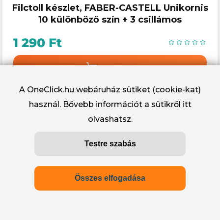
Filctoll készlet, FABER-CASTELL Unikornis
10 különböző szín + 3 csillámos
1 290 Ft
Kosárba
A OneClick.hu webáruház sütiket (cookie-kat)
használ. Bővebb információt a sütikről
itt
olvashatsz.
Testre szabás
Összes elfogadása