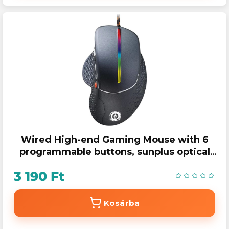
Wired High-end Gaming Mouse with 6
programmable buttons, sunplus optical
sensor, 6 levels of DPI and up to 6400, 2
3 190 Ft
milli
Kosárba