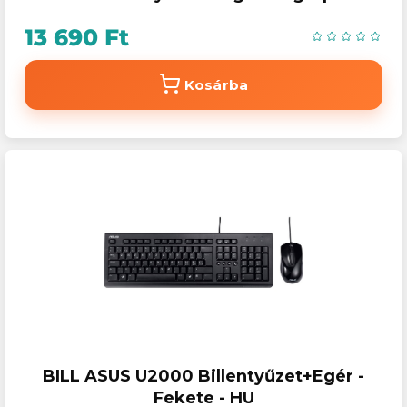
headset gamer kombó
13 690 Ft
Kosárba
BILL ASUS U2000 Billentyűzet+Egér -
Fekete - HU