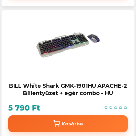
BILL White Shark GMK-1901HU APACHE-2
Billentyűzet + egér combo - HU
5 790 Ft
Kosárba