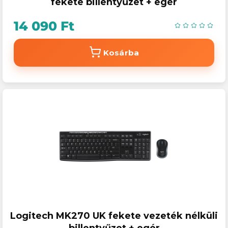
fekete billentyűzet + egér
14 090 Ft
Kosárba
Logitech MK270 UK fekete vezeték nélküli