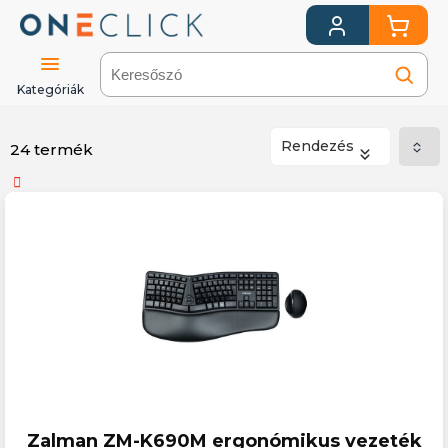
Kategóriák
Rendezés
24 termék
Számítástechnika
Perifériák
Billentyűzet
+
egér
Zalman ZM-K690M ergonómikus vezeték