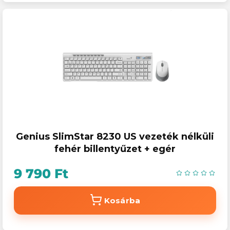
Genius SlimStar 8230 US vezeték nélküli
fehér billentyűzet + egér
9 790 Ft
Kosárba