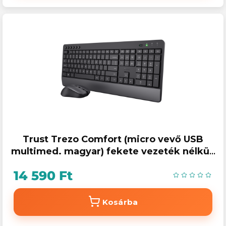
Trust Trezo Comfort (micro vevő USB
multimed. magyar) fekete vezeték nélküli
egér + billentyűzet
14 590 Ft
Kosárba