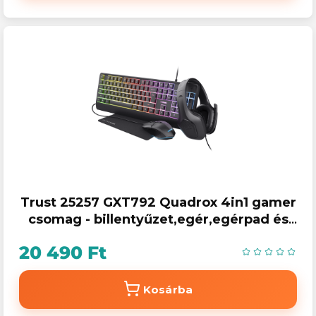
Trust 25257 GXT792 Quadrox 4in1 gamer
csomag - billentyűzet,egér,egérpad és
headset
20 490 Ft
Kosárba