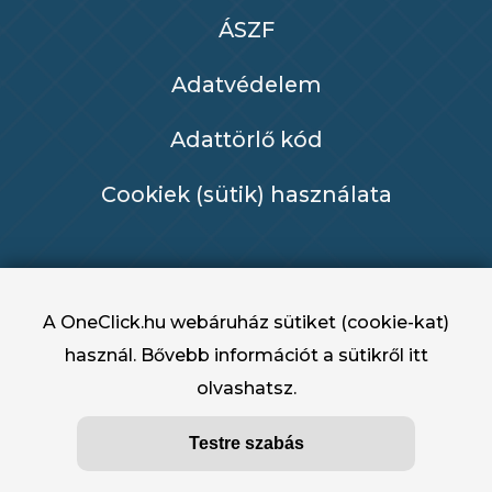
ÁSZF
Adatvédelem
Adattörlő kód
Cookiek (sütik) használata
A OneClick.hu webáruház sütiket (cookie-kat)
használ. Bővebb információt a sütikről
itt
olvashatsz.
OneClick.hu - OneClick Hungary Kft. 2022 -
Testre szabás
2025