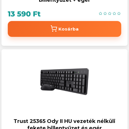
billentyűzet + egér
13 590 Ft
Kosárba
Trust 25365 Ody II HU vezeték nélküli
fekete billentyűzet és egér