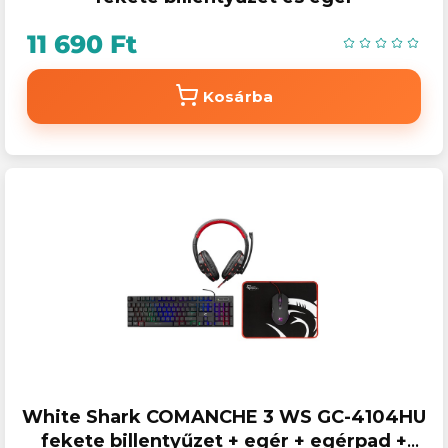
11 690 Ft
Kosárba
White Shark COMANCHE 3 WS GC-4104HU
fekete billentyűzet + egér + egérpad +